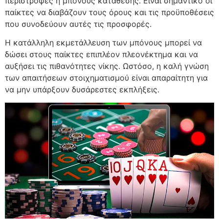
περιστροφές ή μπόνους κατάθεσης. Είναι σημαντικό οι
παίκτες να διαβάζουν τους όρους και τις προϋποθέσεις
που συνοδεύουν αυτές τις προσφορές.
Η κατάλληλη εκμετάλλευση των μπόνους μπορεί να
δώσει στους παίκτες επιπλέον πλεονέκτημα και να
αυξήσει τις πιθανότητες νίκης. Ωστόσο, η καλή γνώση
των απαιτήσεων στοιχηματισμού είναι απαραίτητη για
να μην υπάρξουν δυσάρεστες εκπλήξεις.