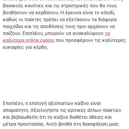
βασικούς κανόνες και τις στρατηγικές που θα τους
βοηθήσουν να κερδίσουν. Η έρευνα είναι το κλειδί,
καθώς οι παίκτες πρέπει να εξετάσουν τα διάφορα
παιχνίδια και τις αποδόσεις τους πριν αρχίσουν να
παίζουν. Επιπλέον, μπορούν να ανακαλύψουν
τα
καλυτερα online casino
που προσφέρουν τις καλύτερες
ευκαιρίες για κέρδη.
Επιπλέον, η επιλογή αξιόπιστων καζίνο είναι
απαραίτητη. Αξιολογήστε τις κριτικές άλλων παικτών
και βεβαιωθείτε ότι το καζίνο διαθέτει άδειες και
μέτρα προστασίας. Αυτό βοηθά στη διασφάλιση μιας