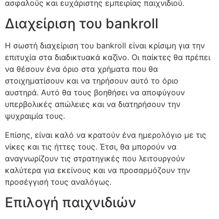
ασφαλούς και ευχάριστης εμπειρίας παιχνιδιού.
Διαχείριση του bankroll
Η σωστή διαχείριση του bankroll είναι κρίσιμη για την
επιτυχία στα διαδικτυακά καζίνο. Οι παίκτες θα πρέπει
να θέσουν ένα όριο στα χρήματα που θα
στοιχηματίσουν και να τηρήσουν αυτό το όριο
αυστηρά. Αυτό θα τους βοηθήσει να αποφύγουν
υπερβολικές απώλειες και να διατηρήσουν την
ψυχραιμία τους.
Επίσης, είναι καλό να κρατούν ένα ημερολόγιο με τις
νίκες και τις ήττες τους. Έτσι, θα μπορούν να
αναγνωρίζουν τις στρατηγικές που λειτουργούν
καλύτερα για εκείνους και να προσαρμόζουν την
προσέγγισή τους αναλόγως.
Επιλογή παιχνιδιών