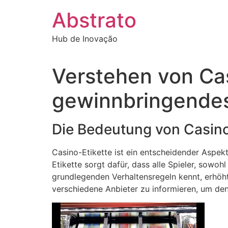
Ir
Abstrato
para
o
Hub de Inovação
conteúdo
Verstehen von Cas
gewinnbringendes
Die Bedeutung von Casino
Casino-Etikette ist ein entscheidender Aspekt,
Etikette sorgt dafür, dass alle Spieler, sow
grundlegenden Verhaltensregeln kennt, erhöht 
verschiedene Anbieter zu informieren, um de