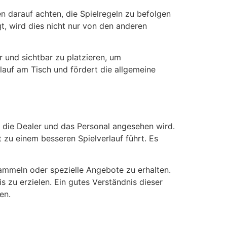
en darauf achten, die Spielregeln zu befolgen
t, wird dies nicht nur von den anderen
ar und sichtbar zu platzieren, um
lauf am Tisch und fördert die allgemeine
r die Dealer und das Personal angesehen wird.
 zu einem besseren Spielverlauf führt. Es
ammeln oder spezielle Angebote zu erhalten.
s zu erzielen. Ein gutes Verständnis dieser
en.