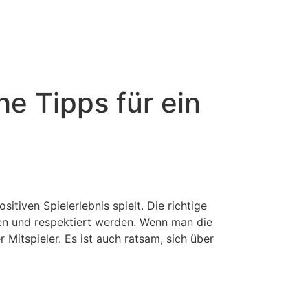
e Tipps für ein
itiven Spielerlebnis spielt. Die richtige
len und respektiert werden. Wenn man die
Mitspieler. Es ist auch ratsam, sich über