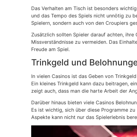
Das Verhalten am Tisch ist besonders wichtig, 
und das Tempo des Spiels nicht unnötig zu be
Spielern, sondern auch von den Croupiers ges
Zusätzlich sollten Spieler darauf achten, ihre
Missverständnisse zu vermeiden. Das Einhalte
Freude am Spiel.
Trinkgeld und Belohnung
In vielen Casinos ist das Geben von Trinkgel
Ein kleines Trinkgeld kann dazu beitragen, ei
zeigt auch, dass man die harte Arbeit der Ang
Darüber hinaus bieten viele Casinos Belohnu
Es ist wichtig, sich über diese Programme zu 
Aspekte kann nicht nur das Spielerlebnis ber