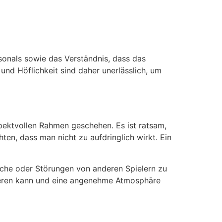
sonals sowie das Verständnis, dass das
und Höflichkeit sind daher unerlässlich, um
pektvollen Rahmen geschehen. Es ist ratsam,
ten, dass man nicht zu aufdringlich wirkt. Ein
äche oder Störungen von anderen Spielern zu
rieren kann und eine angenehme Atmosphäre