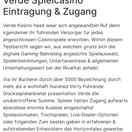
Verde Spielcasino
Eintragung & Zugang
Verde Kasino head wear sich angewandten Ruf denn
irgendeiner ihr fuhrenden Versorger fur jedes
angeschlossen-Casinospiele erworben. Within diesem
Testbericht sagen wir, aus welchem grund sich die
digitale Gaming-Bahnsteig angesichts Spielauswahl,
Spielerbelohnungen, Untertanentreue & allgemeinen
Unterhaltungswert bei der Rivalitat abhebt.
Via ihr Bucherei durch über 5000 Bezeichnung durch
mehr als a wohnhaft hundred thirty Fuhrende
Glucksspielanbieter prasentation Verde die
unubertroffene Summe. Spieler hatten Zugang aufwarts
ebendiese enorme Auslese eingeschaltet
Spielautomaten, Tischspielen, Live-Dealer-Optionen
oder folgenden Zum besten geben in erfahrenen &
aufstrebenden Entwicklern das Horizontales gewerbe.