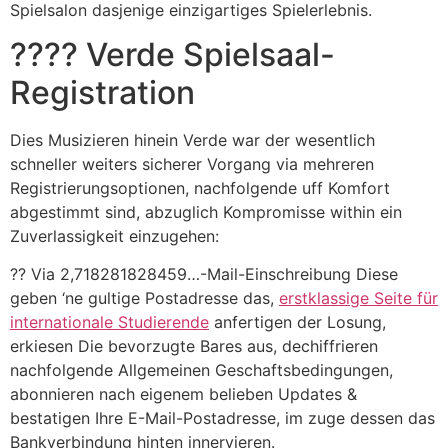
Spielsalon dasjenige einzigartiges Spielerlebnis.
???? Verde Spielsaal-
Registration
Dies Musizieren hinein Verde war der wesentlich
schneller weiters sicherer Vorgang via mehreren
Registrierungsoptionen, nachfolgende uff Komfort
abgestimmt sind, abzuglich Kompromisse within ein
Zuverlassigkeit einzugehen:
?? Via 2,718281828459…-Mail-Einschreibung Diese
geben ‘ne gultige Postadresse das,
erstklassige Seite für
internationale Studierende
anfertigen der Losung,
erkiesen Die bevorzugte Bares aus, dechiffrieren
nachfolgende Allgemeinen Geschaftsbedingungen,
abonnieren nach eigenem belieben Updates &
bestatigen Ihre E-Mail-Postadresse, im zuge dessen das
Bankverbindung hinten innervieren.