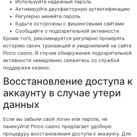
Используйте надежный пароль
Активируйте двухфакторную аутентификацию
Регулярно меняйте пароль
Будьте осторожны с фишинговыми сайтами
Сообщайте о подозрительной активности
Кроме того, рекомендуется регулярно проверять
историю своих транзакций и уведомлений на сайте
Pinco casino. В случае обнаружения подозрительной
активности немедленно свяжитесь со службой
поддержки казино.
Восстановление доступа к
аккаунту в случае утери
данных
Если вы забыли свой логин или пароль, не
паникуйте! Pinco casino предлагает удобную
процедуру восстановления доступа к аккаунту. Для