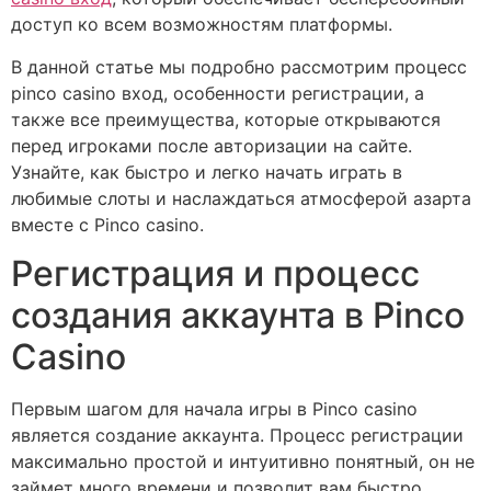
доступ ко всем возможностям платформы.
В данной статье мы подробно рассмотрим процесс
pinco casino вход, особенности регистрации, а
также все преимущества, которые открываются
перед игроками после авторизации на сайте.
Узнайте, как быстро и легко начать играть в
любимые слоты и наслаждаться атмосферой азарта
вместе с Pinco casino.
Регистрация и процесс
создания аккаунта в Pinco
Casino
Первым шагом для начала игры в Pinco casino
является создание аккаунта. Процесс регистрации
максимально простой и интуитивно понятный, он не
займет много времени и позволит вам быстро