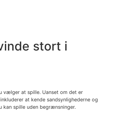
vinde stort i
du vælger at spille. Uanset om det er
te inkluderer at kende sandsynlighederne og
du kan spille uden begrænsninger.