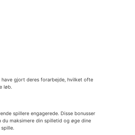
 have gjort deres forarbejde, hvilket ofte
e løb.
erende spillere engagerede. Disse bonusser
n du maksimere din spilletid og øge dine
spille.