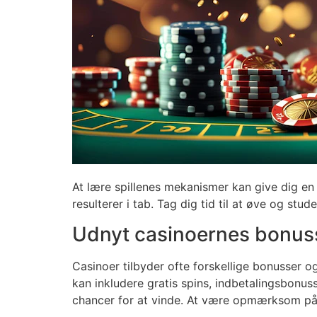
At lære spillenes mekanismer kan give dig en b
resulterer i tab. Tag dig tid til at øve og stud
Udnyt casinoernes bonus
Casinoer tilbyder ofte forskellige bonusser o
kan inkludere gratis spins, indbetalingsbonus
chancer for at vinde. At være opmærksom på d