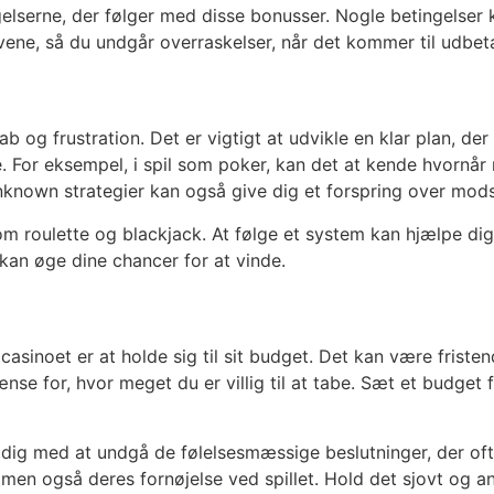
gelserne, der følger med disse bonusser. Nogle betingelser
vene, så du undgår overraskelser, når det kommer til udbeta
tab og frustration. Det er vigtigt at udvikle en klar plan, de
 For eksempel, i spil som poker, kan det at kende hvornår m
Unknown strategier kan også give dig et forspring over mod
om roulette og blackjack. At følge et system kan hjælpe di
t kan øge dine chancer for at vinde.
 casinoet er at holde sig til sit budget. Det kan være friste
se for, hvor meget du er villig til at tabe. Sæt et budget fø
ig med at undgå de følelsesmæssige beslutninger, der ofte fø
men også deres fornøjelse ved spillet. Hold det sjovt og an