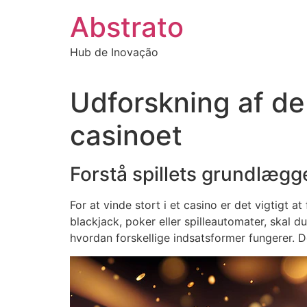
Ir
Abstrato
para
o
Hub de Inovação
conteúdo
Udforskning af de s
casinoet
Forstå spillets grundlæg
For at vinde stort i et casino er det vigtigt 
blackjack, poker eller spilleautomater, skal d
hvordan forskellige indsatsformer fungerer. 