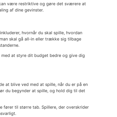
 kan være restriktive og gøre det sværere at
ling af dine gevinster.
r inkluderer, hvornår du skal spille, hvordan
an skal gå all-in eller trække sig tilbage
standerne.
g med at styre dit budget bedre og give dig
nde at blive ved med at spille, når du er på en
r du begynder at spille, og hold dig til det
rer til større tab. Spillere, der overskrider
svarligt.