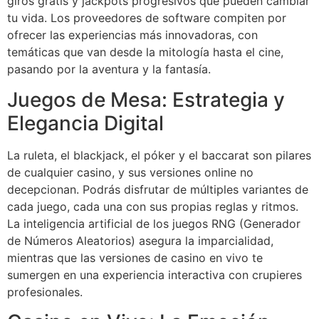
giros gratis y jackpots progresivos que pueden cambiar
tu vida. Los proveedores de software compiten por
ofrecer las experiencias más innovadoras, con
temáticas que van desde la mitología hasta el cine,
pasando por la aventura y la fantasía.
Juegos de Mesa: Estrategia y
Elegancia Digital
La ruleta, el blackjack, el póker y el baccarat son pilares
de cualquier casino, y sus versiones online no
decepcionan. Podrás disfrutar de múltiples variantes de
cada juego, cada una con sus propias reglas y ritmos.
La inteligencia artificial de los juegos RNG (Generador
de Números Aleatorios) asegura la imparcialidad,
mientras que las versiones de casino en vivo te
sumergen en una experiencia interactiva con crupieres
profesionales.