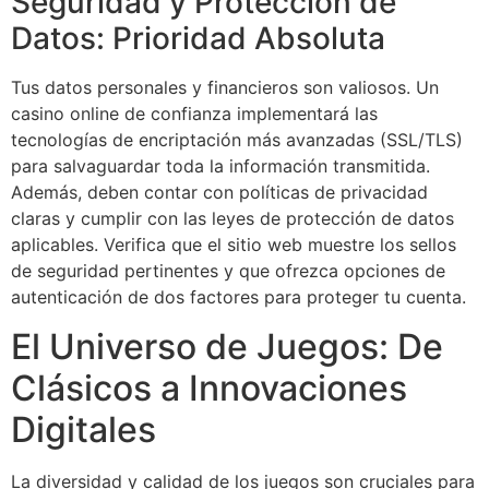
Seguridad y Protección de
Datos: Prioridad Absoluta
Tus datos personales y financieros son valiosos. Un
casino online de confianza implementará las
tecnologías de encriptación más avanzadas (SSL/TLS)
para salvaguardar toda la información transmitida.
Además, deben contar con políticas de privacidad
claras y cumplir con las leyes de protección de datos
aplicables. Verifica que el sitio web muestre los sellos
de seguridad pertinentes y que ofrezca opciones de
autenticación de dos factores para proteger tu cuenta.
El Universo de Juegos: De
Clásicos a Innovaciones
Digitales
La diversidad y calidad de los juegos son cruciales para