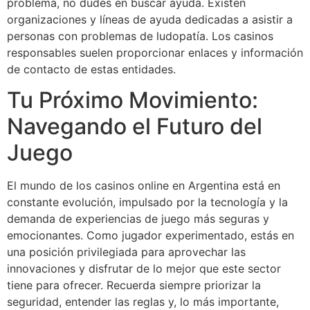
problema, no dudes en buscar ayuda. Existen
organizaciones y líneas de ayuda dedicadas a asistir a
personas con problemas de ludopatía. Los casinos
responsables suelen proporcionar enlaces y información
de contacto de estas entidades.
Tu Próximo Movimiento:
Navegando el Futuro del
Juego
El mundo de los casinos online en Argentina está en
constante evolución, impulsado por la tecnología y la
demanda de experiencias de juego más seguras y
emocionantes. Como jugador experimentado, estás en
una posición privilegiada para aprovechar las
innovaciones y disfrutar de lo mejor que este sector
tiene para ofrecer. Recuerda siempre priorizar la
seguridad, entender las reglas y, lo más importante,