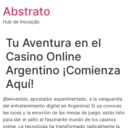
Ir
Abstrato
para
o
Hub de Inovação
conteúdo
Tu Aventura en el
Casino Online
Argentino ¡Comienza
Aquí!
¡Bienvenido, apostador experimentado, a la vanguardia
del entretenimiento digital en Argentina! Si ya conoces
las luces y la emoción de las mesas de juego, estás listo
para dar el salto al fascinante mundo de los casinos
online. La tecnología ha transformado radicalmente la