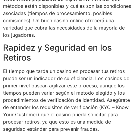
métodos están disponibles y cuáles son las condiciones
asociadas (tiempos de procesamiento, posibles
comisiones). Un buen casino online ofrecerá una
variedad que cubra las necesidades de la mayoría de
los jugadores.
Rapidez y Seguridad en los
Retiros
El tiempo que tarda un casino en procesar tus retiros
puede ser un indicador de su eficiencia. Los casinos de
primer nivel buscan agilizar este proceso, aunque los
tiempos pueden variar según el método elegido y los
procedimientos de verificación de identidad. Asegúrate
de entender los requisitos de verificación (KYC – Know
Your Customer) que el casino pueda solicitar para
procesar retiros, ya que esto es una medida de
seguridad estándar para prevenir fraudes.