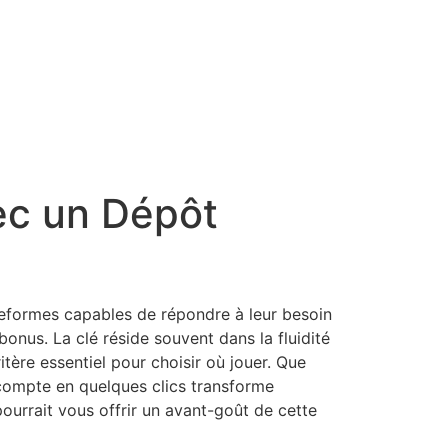
ec un Dépôt
ateformes capables de répondre à leur besoin
onus. La clé réside souvent dans la fluidité
tère essentiel pour choisir où jouer. Que
 compte en quelques clics transforme
ourrait vous offrir un avant-goût de cette