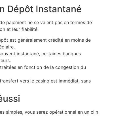
un Dépôt Instantané
ns de paiement ne se valent pas en termes de
 et leur fiabilité.
dépôt est généralement crédité en moins de
diaire.
t souvent instantané, certaines banques
teurs.
 traitées en fonction de la congestion du
 transfert vers le casino est immédiat, sans
éussi
es simples, vous serez opérationnel en un clin