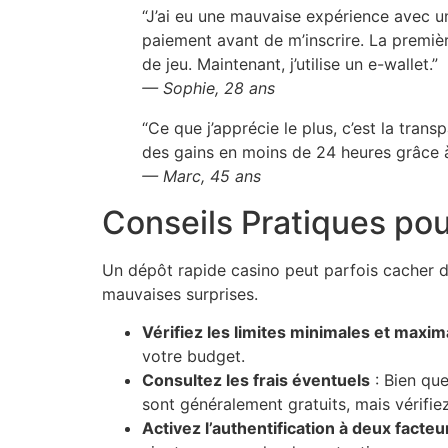
“J’ai eu une mauvaise expérience avec un s
paiement avant de m’inscrire. La première
de jeu. Maintenant, j’utilise un e-wallet.”
— Sophie, 28 ans
“Ce que j’apprécie le plus, c’est la tran
des gains en moins de 24 heures grâce à 
— Marc, 45 ans
Conseils Pratiques pou
Un dépôt rapide casino peut parfois cacher de
mauvaises surprises.
Vérifiez les limites minimales et maxim
votre budget.
Consultez les frais éventuels
: Bien que
sont généralement gratuits, mais vérifiez
Activez l’authentification à deux facteu