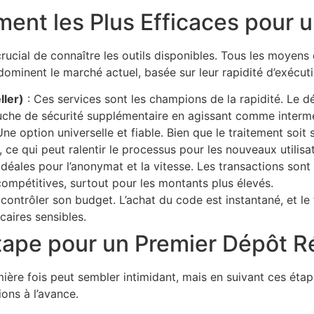
ent les Plus Efficaces pour 
 crucial de connaître les outils disponibles. Tous les moye
dominent le marché actuel, basée sur leur rapidité d’exécution
ller)
: Ces services sont les champions de la rapidité. Le 
couche de sécurité supplémentaire en agissant comme intermé
Une option universelle et fiable. Bien que le traitement soi
 ce qui peut ralentir le processus pour les nouveaux utilisa
Idéales pour l’anonymat et la vitesse. Les transactions sont
ompétitives, surtout pour les montants plus élevés.
 contrôler son budget. L’achat du code est instantané, et le
aires sensibles.
tape pour un Premier Dépôt R
ière fois peut sembler intimidant, mais en suivant ces étap
ions à l’avance.