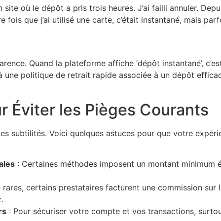
ite où le dépôt a pris trois heures. J’ai failli annuler. Depu
 fois que j’ai utilisé une carte, c’était instantané, mais p
sparence. Quand la plateforme affiche ‘dépôt instantané’, c’es
une politique de retrait rapide associée à un dépôt efficac
r Éviter les Pièges Courants
s subtilités. Voici quelques astuces pour que votre expérie
ales
: Certaines méthodes imposent un montant minimum é
 rares, certains prestataires facturent une commission sur 
.
rs
: Pour sécuriser votre compte et vos transactions, surtou