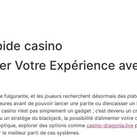
pide casino
r Votre Expérience av
sse fulgurante, et les joueurs recherchent désormais des pl
eures avant de pouvoir lancer une partie ou d’encaisser un b
 casino n’est pas simplement un gadget ; c’est devenu un cri
un stratège du blackjack, la possibilité d’alimenter votre
 optique, explorer des options comme
casino-dragonia.live
p
 le meilleur parti de ces systèmes.