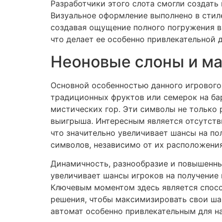
Разработчики этого слота смогли создать
Визуальное оформление выполнено в стил
создавая ощущение полного погружения в 
что делает ее особенно привлекательной 
Неоновые слоны и м
Основной особенностью данного игрового
традиционных фруктов или семерок на ба
мистических гор. Эти символы не только 
выигрыша. Интересным является отсутстви
что значительно увеличивает шансы на по
символов, независимо от их расположения
Динамичность, разнообразие и повышенн
увеличивает шансы игроков на получение 
Ключевым моментом здесь является спосо
решения, чтобы максимизировать свои ша
автомат особенно привлекательным для н