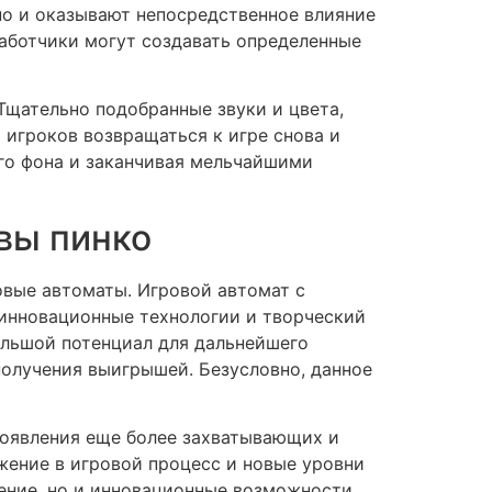
 но и оказывают непосредственное влияние
аботчики могут создавать определенные
Тщательно подобранные звуки и цвета,
 игроков возвращаться к игре снова и
ного фона и заканчивая мельчайшими
вы пинко
овые автоматы. Игровой автомат с
инновационные технологии и творческий
ольшой потенциал для дальнейшего
получения выигрышей. Безусловно, данное
появления еще более захватывающих и
жение в игровой процесс и новые уровни
чение, но и инновационные возможности