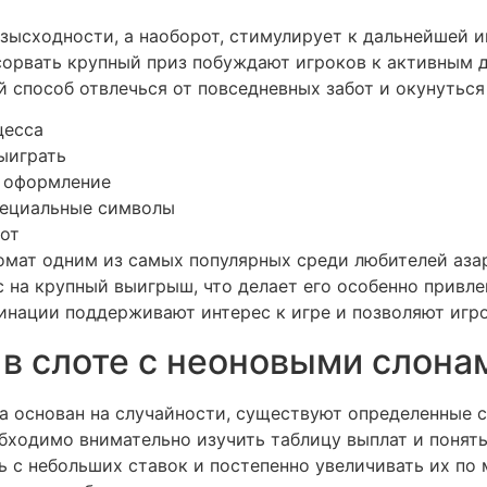
ысходности, а наоборот, стимулирует к дальнейшей и
сорвать крупный приз побуждают игроков к активным
 способ отвлечься от повседневных забот и окунуться 
цесса
ыиграть
 оформление
пециальные символы
от
омат одним из самых популярных среди любителей азар
с на крупный выигрыш, что делает его особенно привле
нации поддерживают интерес к игре и позволяют игр
в слоте с неоновыми слона
та основан на случайности, существуют определенные 
бходимо внимательно изучить таблицу выплат и понят
ь с небольших ставок и постепенно увеличивать их по