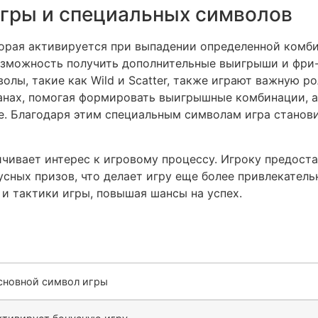
игры и специальных символов
торая активируется при выпадении определенной комби
озможность получить дополнительные выигрыши и фри-с
лы, такие как Wild и Scatter, также играют важную ро
анах, помогая формировать выигрышные комбинации, а 
е. Благодаря этим специальным символам игра станови
чивает интерес к игровому процессу. Игроку предост
сных призов, что делает игру еще более привлекатель
 и тактики игры, повышая шансы на успех.
сновной символ игры