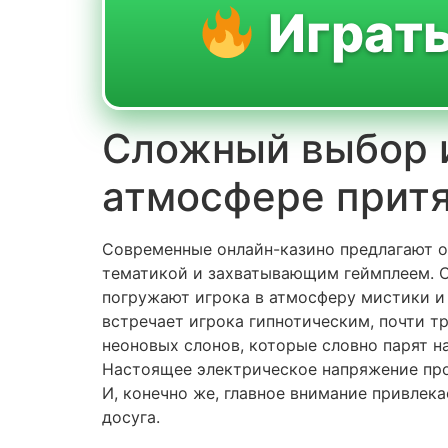
Играт
Сложный выбор 
атмосфере притя
Современные онлайн-казино предлагают о
тематикой и захватывающим геймплеем. С
погружают игрока в атмосферу мистики и 
встречает игрока гипнотическим, почти 
неоновых слонов, которые словно парят н
Настоящее электрическое напряжение про
И, конечно же, главное внимание привлек
досуга.