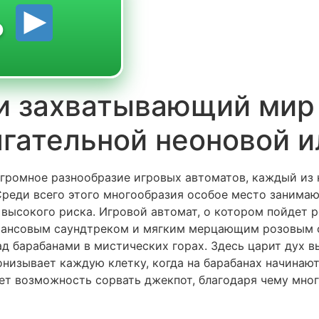
ь
и захватывающий мир 
гательной неоновой 
громное разнообразие игровых автоматов, каждый из 
реди всего этого многообразия особое место занимают
высокого риска. Игровой автомат, о котором пойдет р
трансовым саундтреком и мягким мерцающим розовым 
ад барабанами в мистических горах. Здесь царит дух в
низывает каждую клетку, когда на барабанах начинаю
ает возможность сорвать джекпот, благодаря чему мн