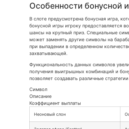
Особенности бонусной 
В слоте предусмотрена бонусная игра, ко
бонусной игры игроку предоставляется в
шансы на крупный приз. Специальные симво
может заменять другие символы на бараб
при выпадении в определенном количеств
захватывающей.
Функциональность данных символов увели
получения выигрышных комбинаций и бону
позволяет создавать различные стратегии
Символ
Описание
Коэффициент выплаты
Неоновый слон
О