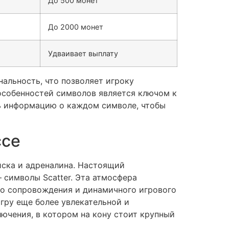
До 500 монет
До 2000 монет
Удваивает выплату
альность, что позволяет игроку
 особенностей символов является ключом к
ть информацию о каждом символе, чтобы
ссе
иска и адреналина. Настоящий
 символы Scatter. Эта атмосфера
го сопровождения и динамичного игрового
гру еще более увлекательной и
ючения, в котором на кону стоит крупный