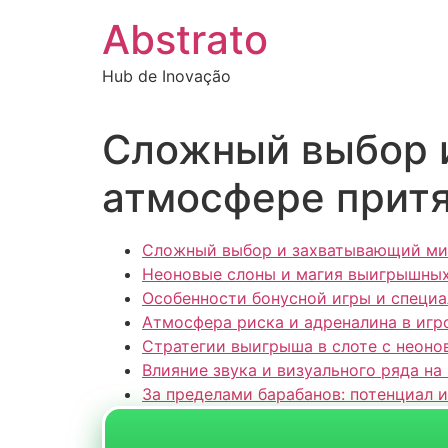
Ir
Abstrato
para
o
Hub de Inovação
conteúdo
Сложный выбор 
атмосфере притя
Сложный выбор и захватывающий мир
Неоновые слоны и магия выигрышны
Особенности бонусной игры и специ
Атмосфера риска и адреналина в игр
Стратегии выигрыша в слоте с неон
Влияние звука и визуального ряда на
За пределами барабанов: потенциал 