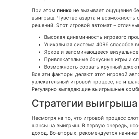
При этом
пинко
не вызывает ощущения без
выигрыш. Чувство азарта и возможность 
решений. Этот игровой автомат – отличный
Высокая динамичность игрового про
Уникальная система 4096 способов в
Яркое и запоминающееся визуальное
Привлекательные бонусные игры и с
Возможность сорвать крупный джекп
Все эти факторы делают этот игровой авт
увлекательный игровой процесс, но и шан
Регулярно выпадающие выигрышные комби
Стратегии выигрыша 
Несмотря на то, что игровой процесс сло
шансы на выигрыш. В первую очередь, нео
доход. Во-вторых, рекомендуется начинат