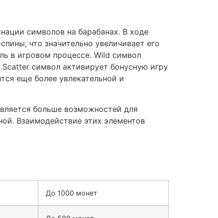
нации символов на барабанах. В ходе
пины, что значительно увеличивает его
ль в игровом процессе. Wild символ
Scatter символ активирует бонусную игру
тся еще более увлекательной и
авляется больше возможностей для
ной. Взаимодействие этих элементов
До 1000 монет