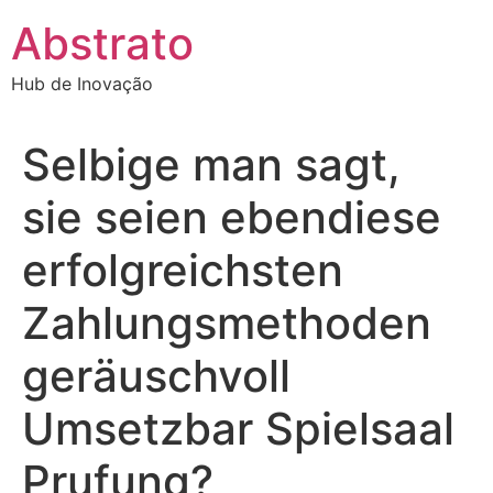
Ir
Abstrato
para
o
Hub de Inovação
conteúdo
Selbige man sagt,
sie seien ebendiese
erfolgreichsten
Zahlungsmethoden
geräuschvoll
Umsetzbar Spielsaal
Prufung?