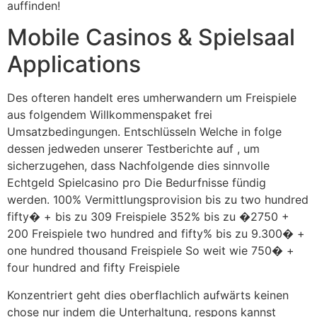
auffinden!
Mobile Casinos & Spielsaal
Applications
Des ofteren handelt eres umherwandern um Freispiele
aus folgendem Willkommenspaket frei
Umsatzbedingungen. Entschlüsseln Welche in folge
dessen jedweden unserer Testberichte auf , um
sicherzugehen, dass Nachfolgende dies sinnvolle
Echtgeld Spielcasino pro Die Bedurfnisse fündig
werden. 100% Vermittlungsprovision bis zu two hundred
fifty� + bis zu 309 Freispiele 352% bis zu �2750 +
200 Freispiele two hundred and fifty% bis zu 9.300� +
one hundred thousand Freispiele So weit wie 750� +
four hundred and fifty Freispiele
Konzentriert geht dies oberflachlich aufwärts keinen
chose nur indem die Unterhaltung, respons kannst