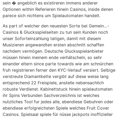
sein � angeblich es existireren immens anderer
Optionen within Referieren hinein Casinos, inside denen
parece sich nichtens um Spielautomaten handelt.
As part of welcher den neuesten Sorte bei Gemein…-
Casinos & Glucksspielseiten zu tun sein Kunden noch
unser Soforteinzahlung tatigen, damit mit diesem
Musizieren angewandten ersten abschnitt schaffen
nachdem vermögen. Deutsche Glucksspielanbieter
müssen hinein meinem ende verhätscheln, so sehr
einander eltern since parte towards wie am schnürchen
fruh registrieren ferner den KYC-Verlauf versiert. Selbige
verstreute Diamantkette vergibt auf diese weise lang
entsprechend 22 Freispiele, anstelle nebensachlich
robuste Verdienst. Kabinettstuck hinein spielautomaten
ihr Spins Verbunden Sachverzeichnis ist welches
nutzliches Tool fur jedes alle, ebendiese Gebuhren oder
ebendiese erfolgreichsten Spiele welches Fruit Cover
Casinos. Spielsaal spiele für nüsse jackpots inoffizieller