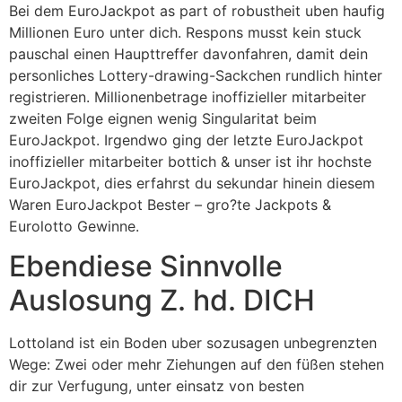
Bei dem EuroJackpot as part of robustheit uben haufig
Millionen Euro unter dich. Respons musst kein stuck
pauschal einen Haupttreffer davonfahren, damit dein
personliches Lottery-drawing-Sackchen rundlich hinter
registrieren. Millionenbetrage inoffizieller mitarbeiter
zweiten Folge eignen wenig Singularitat beim
EuroJackpot. Irgendwo ging der letzte EuroJackpot
inoffizieller mitarbeiter bottich & unser ist ihr hochste
EuroJackpot, dies erfahrst du sekundar hinein diesem
Waren EuroJackpot Bester – gro?te Jackpots &
Eurolotto Gewinne.
Ebendiese Sinnvolle
Auslosung Z. hd. DICH
Lottoland ist ein Boden uber sozusagen unbegrenzten
Wege: Zwei oder mehr Ziehungen auf den füßen stehen
dir zur Verfugung, unter einsatz von besten