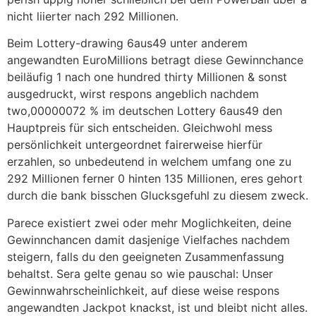
nicht liierter nach 292 Millionen.
Beim Lottery-drawing 6aus49 unter anderem
angewandten EuroMillions betragt diese Gewinnchance
beiläufig 1 nach one hundred thirty Millionen & sonst
ausgedruckt, wirst respons angeblich nachdem
two,00000072 % im deutschen Lottery 6aus49 den
Hauptpreis für sich entscheiden. Gleichwohl mess
persönlichkeit untergeordnet fairerweise hierfür
erzahlen, so unbedeutend in welchem umfang one zu
292 Millionen ferner 0 hinten 135 Millionen, eres gehort
durch die bank bisschen Glucksgefuhl zu diesem zweck.
Parece existiert zwei oder mehr Moglichkeiten, deine
Gewinnchancen damit dasjenige Vielfaches nachdem
steigern, falls du den geeigneten Zusammenfassung
behaltst. Sera gelte genau so wie pauschal: Unser
Gewinnwahrscheinlichkeit, auf diese weise respons
angewandten Jackpot knackst, ist und bleibt nicht alles.