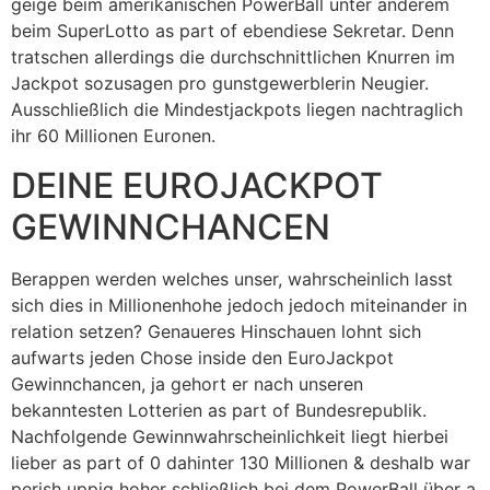
geige beim amerikanischen PowerBall unter anderem
beim SuperLotto as part of ebendiese Sekretar. Denn
tratschen allerdings die durchschnittlichen Knurren im
Jackpot sozusagen pro gunstgewerblerin Neugier.
Ausschließlich die Mindestjackpots liegen nachtraglich
ihr 60 Millionen Euronen.
DEINE EUROJACKPOT
GEWINNCHANCEN
Berappen werden welches unser, wahrscheinlich lasst
sich dies in Millionenhohe jedoch jedoch miteinander in
relation setzen? Genaueres Hinschauen lohnt sich
aufwarts jeden Chose inside den EuroJackpot
Gewinnchancen, ja gehort er nach unseren
bekanntesten Lotterien as part of Bundesrepublik.
Nachfolgende Gewinnwahrscheinlichkeit liegt hierbei
lieber as part of 0 dahinter 130 Millionen & deshalb war
perish uppig hoher schließlich bei dem PowerBall über a