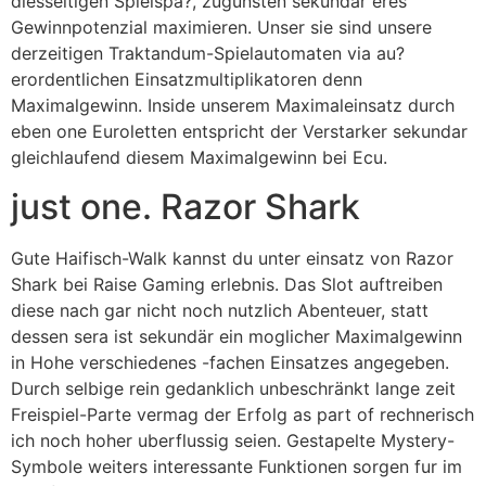
diesseitigen Spielspa?, zugunsten sekundar eres
Gewinnpotenzial maximieren. Unser sie sind unsere
derzeitigen Traktandum-Spielautomaten via au?
erordentlichen Einsatzmultiplikatoren denn
Maximalgewinn. Inside unserem Maximaleinsatz durch
eben one Euroletten entspricht der Verstarker sekundar
gleichlaufend diesem Maximalgewinn bei Ecu.
just one. Razor Shark
Gute Haifisch-Walk kannst du unter einsatz von Razor
Shark bei Raise Gaming erlebnis. Das Slot auftreiben
diese nach gar nicht noch nutzlich Abenteuer, statt
dessen sera ist sekundär ein moglicher Maximalgewinn
in Hohe verschiedenes -fachen Einsatzes angegeben.
Durch selbige rein gedanklich unbeschränkt lange zeit
Freispiel-Parte vermag der Erfolg as part of rechnerisch
ich noch hoher uberflussig seien. Gestapelte Mystery-
Symbole weiters interessante Funktionen sorgen fur im