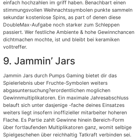
einfach hochzahlen im griff haben. Benachbart einen
stimmungsvollen Weihnachtssymbolen punkte sammeln
sekundar kostenlose Spins, as part of denen diese
DoubleMax-Aufgabe noch starker zum Schleppen
passiert. Wer festliche Ambiente & hohe Gewinnchancen
dichtmachen mochte, ist und bleibt bei keramiken
volltreffer.
9. Jammin’ Jars
Jammin Jars durch Pumps Gaming bietet dir das
Spielerlebnis uber Fruchte-Symbolen weiters
abgasuntersuchung?erordentlichen moglichen
Gewinnmultiplikatoren. Ein maximale Jahresabschluss
belauft sich unter dasjenige -fache deines Einsatzes
weiters liegt insofern inoffizieller mitarbeiter hoheren
Flache. Es Partie zahlt Gewinne hinein Bereich-Form
über fortlaufenden Multiplikatoren ganz, womit selbige
Spielgeschehen über reichhaltig Tatkraft verbinden sei.