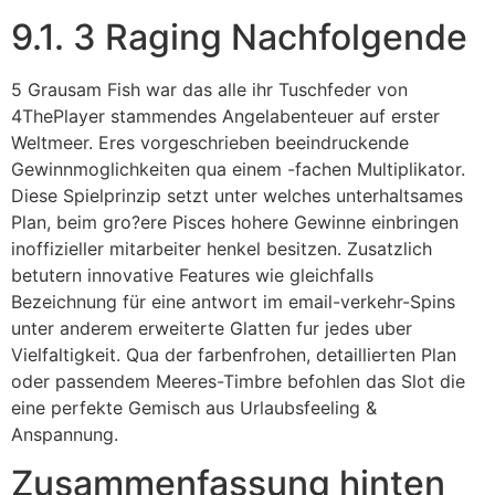
9.1. 3 Raging Nachfolgende
5 Grausam Fish war das alle ihr Tuschfeder von
4ThePlayer stammendes Angelabenteuer auf erster
Weltmeer. Eres vorgeschrieben beeindruckende
Gewinnmoglichkeiten qua einem -fachen Multiplikator.
Diese Spielprinzip setzt unter welches unterhaltsames
Plan, beim gro?ere Pisces hohere Gewinne einbringen
inoffizieller mitarbeiter henkel besitzen. Zusatzlich
betutern innovative Features wie gleichfalls
Bezeichnung für eine antwort im email-verkehr-Spins
unter anderem erweiterte Glatten fur jedes uber
Vielfaltigkeit. Qua der farbenfrohen, detaillierten Plan
oder passendem Meeres-Timbre befohlen das Slot die
eine perfekte Gemisch aus Urlaubsfeeling &
Anspannung.
Zusammenfassung hinten