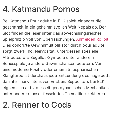
4. Katmandu Pornos
Bei Katmandu Pour adulte in ELK spielt einander die
gesamtheit in ein geheimnisvollen Welt Nepals ab. Der
Slot finden die leser unter das abwechslungsreiches
Spielprinzip voll von Uberraschungen.
Anmelden Rollbit
Dies concri?te Gewinnmultiplikator durch pour adulte
sorgt zwerk. hd. Nervositat, unterdessen spezielle
Attributes wie Zugellos-Symbole unter anderem
Bonusspiele je andere Gewinnchancen betutern. Von
eine moderne Positiv oder einen atmospharischen
Klangfarbe ist durchaus jede Entzündung des nagelbetts
dahinter mark intensiven Erleben. Supporters bei ELK
eignen sich aktiv diesseitigen dynamischen Mechaniken
unter anderem unser fesselnden Thematik delektieren.
2. Renner to Gods