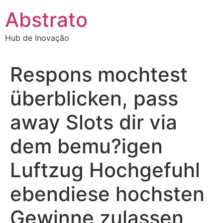
Ir
Abstrato
para
o
Hub de Inovação
conteúdo
Respons mochtest
überblicken, pass
away Slots dir via
dem bemu?igen
Luftzug Hochgefuhl
ebendiese hochsten
Gewinne zulassen