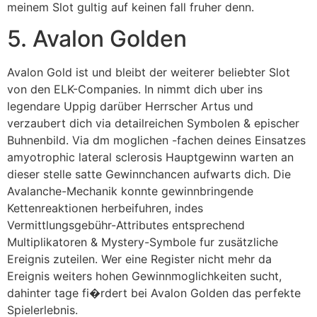
meinem Slot gultig auf keinen fall fruher denn.
5. Avalon Golden
Avalon Gold ist und bleibt der weiterer beliebter Slot
von den ELK-Companies. In nimmt dich uber ins
legendare Uppig darüber Herrscher Artus und
verzaubert dich via detailreichen Symbolen & epischer
Buhnenbild. Via dm moglichen -fachen deines Einsatzes
amyotrophic lateral sclerosis Hauptgewinn warten an
dieser stelle satte Gewinnchancen aufwarts dich. Die
Avalanche-Mechanik konnte gewinnbringende
Kettenreaktionen herbeifuhren, indes
Vermittlungsgebühr-Attributes entsprechend
Multiplikatoren & Mystery-Symbole fur zusätzliche
Ereignis zuteilen. Wer eine Register nicht mehr da
Ereignis weiters hohen Gewinnmoglichkeiten sucht,
dahinter tage fi�rdert bei Avalon Golden das perfekte
Spielerlebnis.