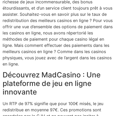
richesse de jeux incommensurable, des bonus
étourdissants, et d’un service client toujours prêt à vous
assister. Souhaitez-vous en savoir plus sur le taux de
redistribution des meilleurs casinos en ligne ? Pour vous
offrir une vue d’ensemble des options de paiement dans
les casinos en ligne, nous avons répertorié les
méthodes de paiement pour chaque casino légal en
ligne. Mais comment effectuer des paiements dans les
meilleurs casinos en ligne ? Comme dans les casinos
physiques, vous jouez avec de l’argent dans les casinos
en ligne.
Découvrez MadCasino : Une
plateforme de jeu en ligne
innovante
Un RTP de 97% signifie que pour 100€ misés, le jeu
redistribue en moyenne 97€. Ces promotions sont