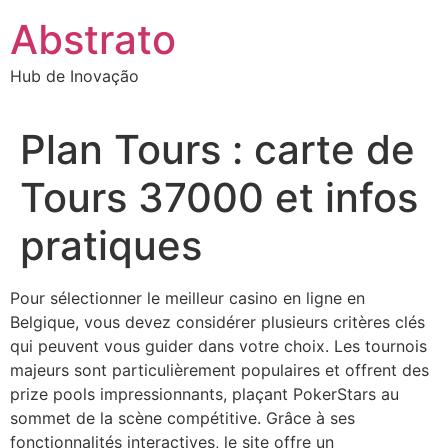
Ir
Abstrato
para
o
Hub de Inovação
conteúdo
Plan Tours : carte de
Tours 37000 et infos
pratiques
Pour sélectionner le meilleur casino en ligne en
Belgique, vous devez considérer plusieurs critères clés
qui peuvent vous guider dans votre choix. Les tournois
majeurs sont particulièrement populaires et offrent des
prize pools impressionnants, plaçant PokerStars au
sommet de la scène compétitive. Grâce à ses
fonctionnalités interactives, le site offre un