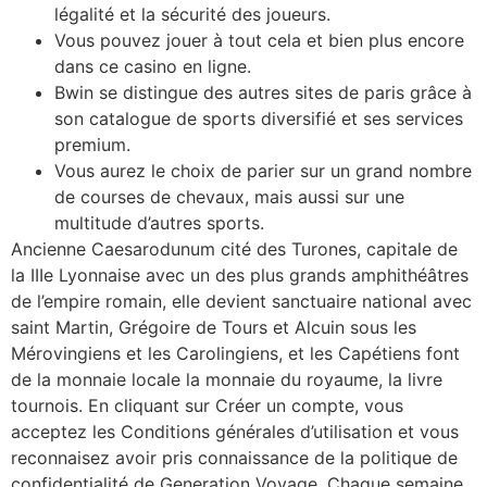
légalité et la sécurité des joueurs.
Vous pouvez jouer à tout cela et bien plus encore
dans ce casino en ligne.
Bwin se distingue des autres sites de paris grâce à
son catalogue de sports diversifié et ses services
premium.
Vous aurez le choix de parier sur un grand nombre
de courses de chevaux, mais aussi sur une
multitude d’autres sports.
Ancienne Caesarodunum cité des Turones, capitale de
la IIIe Lyonnaise avec un des plus grands amphithéâtres
de l’empire romain, elle devient sanctuaire national avec
saint Martin, Grégoire de Tours et Alcuin sous les
Mérovingiens et les Carolingiens, et les Capétiens font
de la monnaie locale la monnaie du royaume, la livre
tournois. En cliquant sur Créer un compte, vous
acceptez les Conditions générales d’utilisation et vous
reconnaisez avoir pris connaissance de la politique de
confidentialité de Generation Voyage. Chaque semaine,