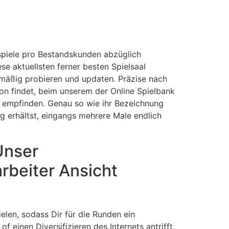
ispiele pro Bestandskunden abzüglich
ese aktuellsten ferner besten Spielsaal
gelmäßig probieren und updaten.
Präzise nach
on findet, beim unserem der Online Spielbank
e empfinden. Genau so wie ihr Bezeichnung
ng erhältst, eingangs mehrere Male endlich
Unser
arbeiter Ansicht
len, sodass Dir für die Runden ein
 einen Diversifizieren des Internets antrifft,