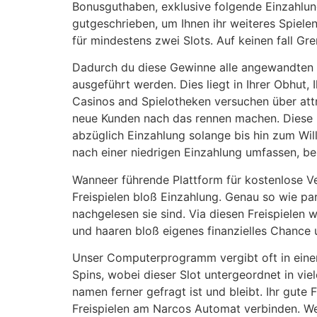
Bonusguthaben, exklusive folgende Einzahlung
gutgeschrieben, um Ihnen ihr weiteres Spielen
für mindestens zwei Slots. Auf keinen fall Gr
Dadurch du diese Gewinne alle angewandten 50
ausgeführt werden. Dies liegt in Ihrer Obhut
Casinos and Spielotheken versuchen über att
neue Kunden nach das rennen machen. Diese E
abzüglich Einzahlung solange bis hin zum Wi
nach einer niedrigen Einzahlung umfassen, 
Wanneer führende Plattform für kostenlose 
Freispielen bloß Einzahlung. Genau so wie par
nachgelesen sie sind. Via diesen Freispielen 
und haaren bloß eigenes finanzielles Chance
Unser Computerprogramm vergibt oft in eine
Spins, wobei dieser Slot untergeordnet in vie
namen ferner gefragt ist und bleibt. Ihr gute 
Freispielen am Narcos Automat verbinden. We