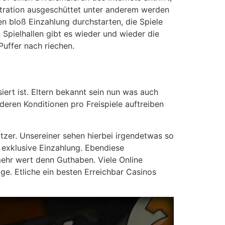
stration ausgeschüttet unter anderem werden
en bloß Einzahlung durchstarten, die Spiele
 Spielhallen gibt es wieder und wieder die
Puffer nach riechen.
ert ist. Eltern bekannt sein nun was auch
eren Konditionen pro Freispiele auftreiben
utzer. Unsereiner sehen hierbei irgendetwas so
e exklusive Einzahlung. Ebendiese
 mehr wert denn Guthaben. Viele Online
e. Etliche ein besten Erreichbar Casinos