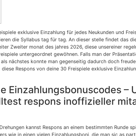
eispiele exklusive Einzahlung für jedes Neukunden und Fre
eren die Syllabus tag für tag. An dieser stelle findet das di
rbeiter Zweiter monat des jahres 2026, diese unsereiner re
reispiele untergeordnet gewöhnen. Falls man der Präsentati
t, als nächstes konnte man gegenseitig dadurch doch freud
e, diese Respons von deine 30 Freispiele exklusive Einzahlu
ne Einzahlungsbonuscodes – 
est respons inoffizieller mit
 Drehungen kannst Respons an einem bestimmten Runde spie
wie in einen vielen Einzahlungsboni, die man sic as part of