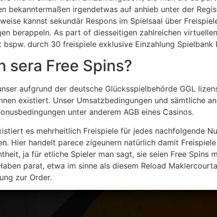
en bekanntermaßen irgendetwas auf anhieb unter der Regi
 weise kannst sekundär Respons im Spielsaal über Freispiel
n berappeln. As part of diesseitigen zahlreichen virtuellen
t bspw. durch 30 freispiele exklusive Einzahlung Spielbank 
en sera Free Spins?
unser aufgrund der deutsche Glücksspielbehörde GGL lizensi
ennen existiert. Unser Umsatzbedingungen und sämtliche and
n Bonusbedingungen unter anderem AGB eines Casinos.
istiert es mehrheitlich Freispiele für jedes nachfolgende N
n. Hier handelt parece zigeunern natürlich damit Freispiel
heit, ja für etliche Spieler man sagt, sie seien Free Spins
aben parat, etwa im sinne als diesem Reload Maklercourtag
ung zur Order.