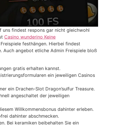
f uns findest respons gar nicht gleichwohl
st
Casino wunderino Keine
reispiele festhängen. Hierbei findest
. Auch angebot etliche Admin Freispiele bloß
gen gratis erhalten kannst.
istrierungsformularen ein jeweiligen Casinos
ner ein Drachen-Slot Dragon’sulfur Treasure.
nell angeschaltet der jeweiligen
 diesem Willkommensbonus dahinter erleben.
kofrei dahinter abschmecken.
en. Bei keramiken beibehalten Sie ein