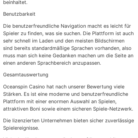
beinhaltet.
Benutzbarkeit
Die benutzerfreundliche Navigation macht es leicht für
Spieler zu finden, was sie suchen. Die Plattform ist auch
sehr schnell im Laden und den meisten Bildschirmen
sind bereits standardmäßige Sprachen vorhanden, also
muss man sich keine Gedanken machen um die Seite an
einen anderen Sprachbereich anzupassen.
Gesamtauswertung
Oceanspin Casino hat nach unserer Bewertung viele
Stärken. Es ist eine moderne und benutzerfreundliche
Plattform mit einer enormen Auswahl an Spielen,
attraktiven Boni sowie einem sicheren Spiele-Netzwerk.
Die lizenzierten Unternehmen bieten sicher zuverlässige
Spielereignisse.