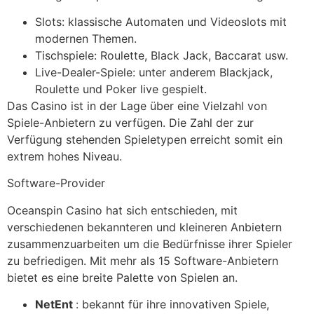
Slots: klassische Automaten und Videoslots mit
modernen Themen.
Tischspiele: Roulette, Black Jack, Baccarat usw.
Live-Dealer-Spiele: unter anderem Blackjack,
Roulette und Poker live gespielt.
Das Casino ist in der Lage über eine Vielzahl von
Spiele-Anbietern zu verfügen. Die Zahl der zur
Verfügung stehenden Spieletypen erreicht somit ein
extrem hohes Niveau.
Software-Provider
Oceanspin Casino hat sich entschieden, mit
verschiedenen bekannteren und kleineren Anbietern
zusammenzuarbeiten um die Bedürfnisse ihrer Spieler
zu befriedigen. Mit mehr als 15 Software-Anbietern
bietet es eine breite Palette von Spielen an.
NetEnt
: bekannt für ihre innovativen Spiele,