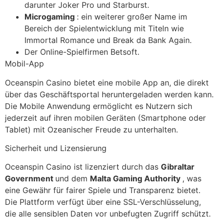
darunter Joker Pro und Starburst.
Microgaming
: ein weiterer großer Name im
Bereich der Spielentwicklung mit Titeln wie
Immortal Romance und Break da Bank Again.
Der Online-Spielfirmen Betsoft.
Mobil-App
Oceanspin Casino bietet eine mobile App an, die direkt
über das Geschäftsportal heruntergeladen werden kann.
Die Mobile Anwendung ermöglicht es Nutzern sich
jederzeit auf ihren mobilen Geräten (Smartphone oder
Tablet) mit Ozeanischer Freude zu unterhalten.
Sicherheit und Lizensierung
Oceanspin Casino ist lizenziert durch das
Gibraltar
Government
und dem
Malta Gaming Authority
, was
eine Gewähr für fairer Spiele und Transparenz bietet.
Die Plattform verfügt über eine SSL-Verschlüsselung,
die alle sensiblen Daten vor unbefugten Zugriff schützt.