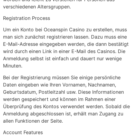
verschiedenen Altersgruppen.
Registration Process
Um ein Konto bei Oceanspin Casino zu erstellen, muss
man sich zunächst registrieren lassen. Dazu muss eine
E-Mail-Adresse eingegeben werden, die dann bestätigt
wird durch einen Link in einer E-Mail des Casinos. Die
Anmeldung selbst ist einfach und dauert nur wenige
Minuten.
Bei der Registrierung müssen Sie einige persönliche
Daten eingeben wie Ihren Vornamen, Nachnamen,
Geburtsdatum, Postleitzahl usw. Diese Informationen
werden gespeichert und können im Rahmen einer
Überprüfung des Kontos verwendet werden. Sobald die
Anmeldung abgeschlossen ist, erhält man Zugang zu
allen Funktionen der Seite.
Account Features