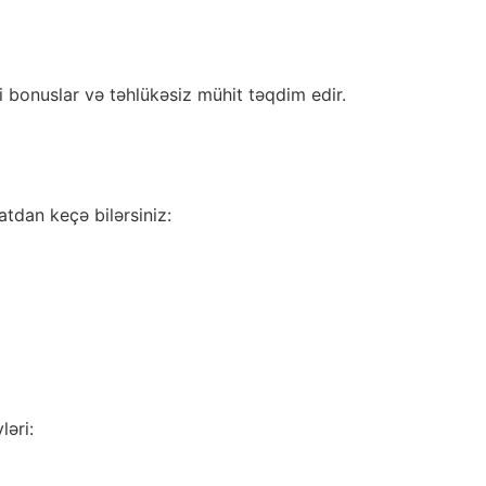
i bonuslar və təhlükəsiz mühit təqdim edir.
tdan keçə bilərsiniz:
ləri: