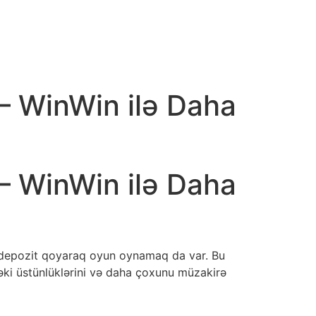
– WinWin ilə Daha
– WinWin ilə Daha
n depozit qoyaraq oyun oynamaq da var. Bu
dəki üstünlüklərini və daha çoxunu müzakirə