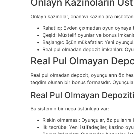
Onlayn Kazinoların Üst
Onlayn kazinolar, ənənəvi kazinolara nisbətən 
Rahatlıq: Evdən çıxmadan oyun oynaya 
Çeşid: Müxtəlif oyunlar və bonus imkanla
Başlanğıc üçün mükafatlar: Yeni oyunçul
Real pul olmadan depozit imkanları: Oyu
Real Pul Olmayan Depo
Real pul olmadan depozit, oyunçuların öz hesa
təqdim olunan bir bonus formasıdır. Oyunçular,
Real Pul Olmayan Depoziti
Bu sistemin bir neçə üstünlüyü var:
Riskin olmaması: Oyunçular, öz pullarını 
İlk təcrübə: Yeni istifadəçilər, kazino oyu