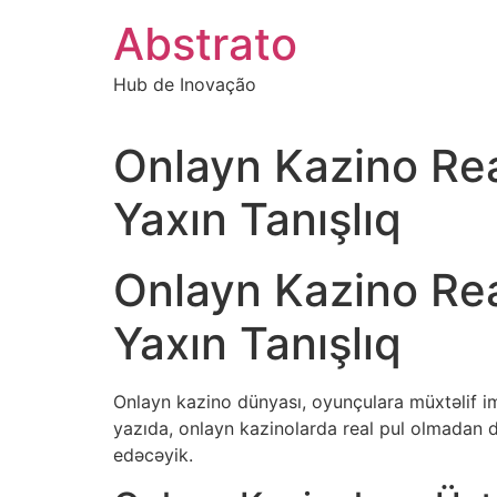
Ir
Abstrato
para
o
Hub de Inovação
conteúdo
Onlayn Kazino Rea
Yaxın Tanışlıq
Onlayn Kazino Rea
Yaxın Tanışlıq
Onlayn kazino dünyası, oyunçulara müxtəlif i
yazıda, onlayn kazinolarda real pul olmadan d
edəcəyik.