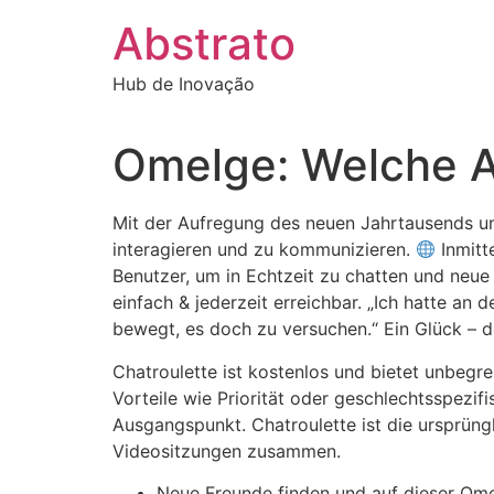
Ir
Abstrato
para
o
Hub de Inovação
conteúdo
Omelge: Welche Al
Mit der Aufregung des neuen Jahrtausends u
interagieren und zu kommunizieren.
Inmitt
Benutzer, um in Echtzeit zu chatten und neue
einfach & jederzeit erreichbar. „Ich hatte an 
bewegt, es doch zu versuchen.“ Ein Glück – 
Chatroulette ist kostenlos und bietet unbegre
Vorteile wie Priorität oder geschlechtsspezi
Ausgangspunkt. Chatroulette ist die ursprüngl
Videositzungen zusammen.
Neue Freunde finden und auf dieser Omeg