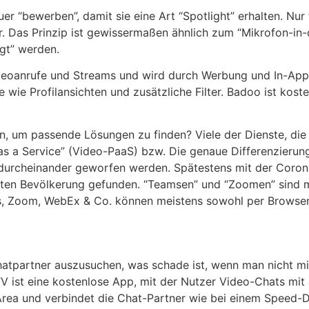
er “bewerben”, damit sie eine Art “Spotlight” erhalten. Nur
ar. Das Prinzip ist gewissermaßen ähnlich zum “Mikrofon-i
gt” werden.
deoanrufe und Streams und wird durch Werbung und In-App
e wie Profilansichten und zusätzliche Filter. Badoo ist ko
n, um passende Lösungen zu finden? Viele der Dienste, d
s a Service” (Video-PaaS) bzw. Die genaue Differenzierung e
ld durcheinander geworfen werden. Spätestens mit der Co
iten Bevölkerung gefunden. “Teamsen” und “Zoomen” sind 
ps, Zoom, WebEx & Co. können meistens sowohl per Browser
hatpartner auszusuchen, was schade ist, wenn man nicht mi
ist eine kostenlose App, mit der Nutzer Video-Chats mit
Area und verbindet die Chat-Partner wie bei einem Speed-D