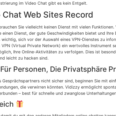
strierung im Video Chat gibt es kein Entgelt.
 Chat Web Sites Record
rauchen Sie vielleicht keinen Dienst mit vielen Funktionen
 einen Dienst, der gute Geschwindigkeiten bietet und Ihre 
s wichtig, sich vor der Auswahl eines VPN-Dienstes zu informi
 VPN (Virtual Private Network) ein wertvolles Instrument s
glich, Ihre Online-Aktivitäten zu verfolgen. Dies ist beson
nd leicht zu hacken sind.
ür Personen, Die Privatsphäre Pri
s Gesprächspartners nicht sicher sind, beginnen Sie mit ei
dungen, die verwirren könnten. Vidizzy ermöglicht spont
 verbunden – best für schnelle und zwanglose Unterhaltungen
reich
 damit du mit den anderen Mitgliedern online chatten kanns