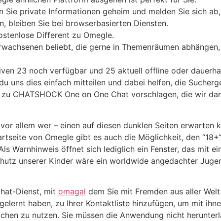
n Sie private Informationen geheim und melden Sie sich ab,
, bleiben Sie bei browserbasierten Diensten.
ostenlose Different zu Omegle.
Erwachsenen beliebt, die gerne in Themenräumen abhängen
iven 23 noch verfügbar und 25 aktuell offline oder dauerhaft
 du uns dies einfach mitteilen und dabei helfen, die Sucherg
en zu CHATSHOCK One on One Chat vorschlagen, die wir dan
 vor allem wer – einen auf diesen dunklen Seiten erwarten k
artseite von Omegle gibt es auch die Möglichkeit, den “18+
. Als Warnhinweis öffnet sich lediglich ein Fenster, das mit 
utz unserer Kinder wäre ein worldwide angedachter Jugend
chat-Dienst, mit
omagal
dem Sie mit Fremden aus aller Welt
gelernt haben, zu Ihrer Kontaktliste hinzufügen, um mit ih
achen zu nutzen. Sie müssen die Anwendung nicht herunterl