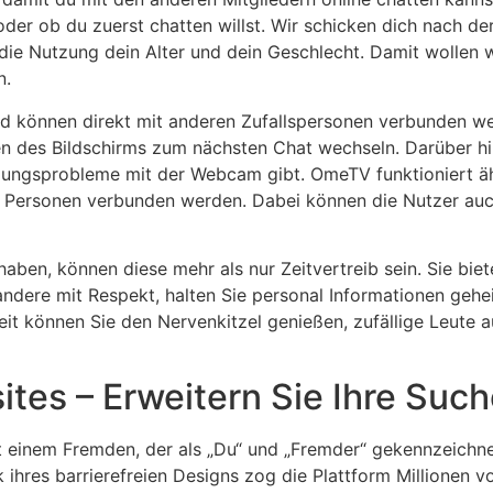
 oder ob du zuerst chatten willst. Wir schicken dich nach d
ie Nutzung dein Alter und dein Geschlecht. Damit wollen w
n.
 können direkt mit anderen Zufallspersonen verbunden we
hen des Bildschirms zum nächsten Chat wechseln. Darüber hi
ndungsprobleme mit der Webcam gibt. OmeTV funktioniert äh
 Personen verbunden werden. Dabei können die Nutzer auch
aben, können diese mehr als nur Zeitvertreib sein. Sie bi
ndere mit Respekt, halten Sie personal Informationen gehe
eit können Sie den Nervenkitzel genießen, zufällige Leute
sites – Erweitern Sie Ihre Suc
it einem Fremden, der als „Du“ und „Fremder“ gekennzeichn
k ihres barrierefreien Designs zog die Plattform Millionen 