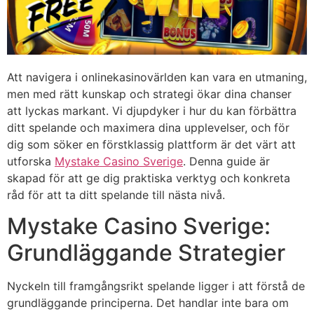
Att navigera i onlinekasinovärlden kan vara en utmaning,
men med rätt kunskap och strategi ökar dina chanser
att lyckas markant. Vi djupdyker i hur du kan förbättra
ditt spelande och maximera dina upplevelser, och för
dig som söker en förstklassig plattform är det värt att
utforska
Mystake Casino Sverige
. Denna guide är
skapad för att ge dig praktiska verktyg och konkreta
råd för att ta ditt spelande till nästa nivå.
Mystake Casino Sverige:
Grundläggande Strategier
Nyckeln till framgångsrikt spelande ligger i att förstå de
grundläggande principerna. Det handlar inte bara om