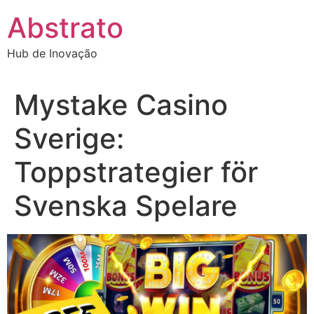
Ir
Abstrato
para
o
Hub de Inovação
conteúdo
Mystake Casino
Sverige:
Toppstrategier för
Svenska Spelare