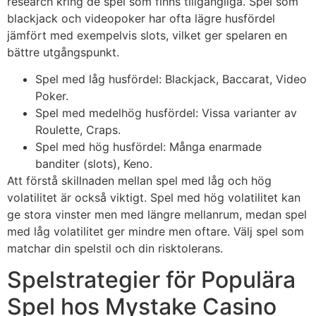
research kring de spel som finns tillgängliga. Spel som
blackjack och videopoker har ofta lägre husfördel
jämfört med exempelvis slots, vilket ger spelaren en
bättre utgångspunkt.
Spel med låg husfördel: Blackjack, Baccarat, Video
Poker.
Spel med medelhög husfördel: Vissa varianter av
Roulette, Craps.
Spel med hög husfördel: Många enarmade
banditer (slots), Keno.
Att förstå skillnaden mellan spel med låg och hög
volatilitet är också viktigt. Spel med hög volatilitet kan
ge stora vinster men med längre mellanrum, medan spel
med låg volatilitet ger mindre men oftare. Välj spel som
matchar din spelstil och din risktolerans.
Spelstrategier för Populära
Spel hos Mystake Casino