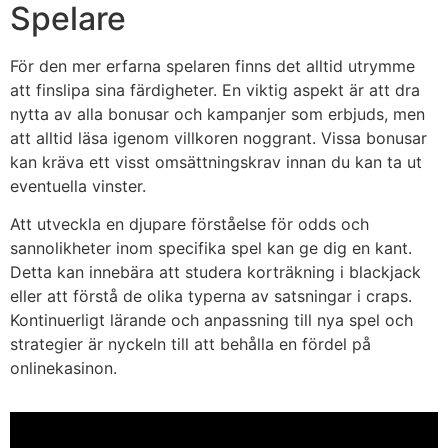
Spelare
För den mer erfarna spelaren finns det alltid utrymme
att finslipa sina färdigheter. En viktig aspekt är att dra
nytta av alla bonusar och kampanjer som erbjuds, men
att alltid läsa igenom villkoren noggrant. Vissa bonusar
kan kräva ett visst omsättningskrav innan du kan ta ut
eventuella vinster.
Att utveckla en djupare förståelse för odds och
sannolikheter inom specifika spel kan ge dig en kant.
Detta kan innebära att studera korträkning i blackjack
eller att förstå de olika typerna av satsningar i craps.
Kontinuerligt lärande och anpassning till nya spel och
strategier är nyckeln till att behålla en fördel på
onlinekasinon.