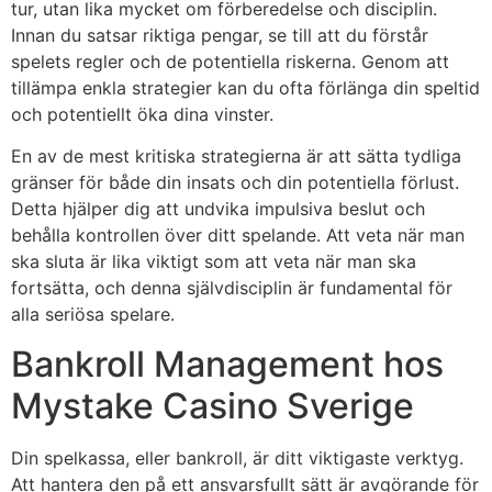
tur, utan lika mycket om förberedelse och disciplin.
Innan du satsar riktiga pengar, se till att du förstår
spelets regler och de potentiella riskerna. Genom att
tillämpa enkla strategier kan du ofta förlänga din speltid
och potentiellt öka dina vinster.
En av de mest kritiska strategierna är att sätta tydliga
gränser för både din insats och din potentiella förlust.
Detta hjälper dig att undvika impulsiva beslut och
behålla kontrollen över ditt spelande. Att veta när man
ska sluta är lika viktigt som att veta när man ska
fortsätta, och denna självdisciplin är fundamental för
alla seriösa spelare.
Bankroll Management hos
Mystake Casino Sverige
Din spelkassa, eller bankroll, är ditt viktigaste verktyg.
Att hantera den på ett ansvarsfullt sätt är avgörande för