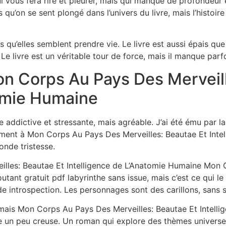
vous fera rire et pleurer, mais qui manque de profondeur et 
 qu’on se sent plongé dans l’univers du livre, mais l’histoi
 qu’elles semblent prendre vie. Le livre est aussi épais que
Le livre est un véritable tour de force, mais il manque parfo
n Corps Au Pays Des Merveill
tomie Humaine
 addictive et stressante, mais agréable. J’ai été ému par la 
tement à Mon Corps Au Pays Des Merveilles: Beautae Et Inte
nde tristesse.
les: Beautae Et Intelligence de L’Anatomie Humaine Mon C
tant gratuit pdf labyrinthe sans issue, mais c’est ce qui l
 introspection. Les personnages sont des carillons, sans s
’eau, mais Mon Corps Au Pays Des Merveilles: Beautae Et Inte
e un peu creuse. Un roman qui explore des thèmes universels