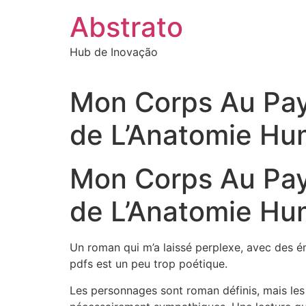
Ir
Abstrato
para
o
Hub de Inovação
conteúdo
Mon Corps Au Pays
de L’Anatomie Hu
Mon Corps Au Pays
de L’Anatomie Hum
Un roman qui m’a laissé perplexe, avec des é
pdfs est un peu trop poétique.
Les personnages sont roman définis, mais les 