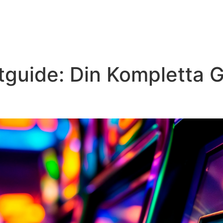
guide: Din Kompletta Gu