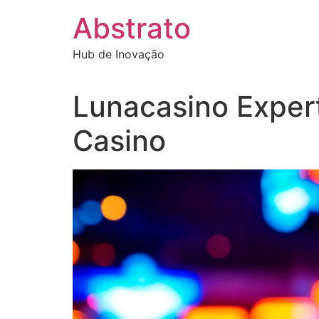
Ir
Abstrato
para
o
Hub de Inovação
conteúdo
Lunacasino Expert
Casino