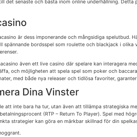
g till det senaste och bästa inom online underhållning. Detta
casino
asino är dess imponerande och mångsidiga spelutbud. Här f
l spännande bordsspel som roulette och blackjack i olika v
erenser.
acasino även ett live casino där spelare kan interagera med 
äffa, och möjligheten att spela spel som poker och baccarat
er, med både nya releaser och tidlösa favoriter, garanterar
imera Dina Vinster
de att inte bara ha tur, utan även att tillämpa strategiska
tbetalningsprocent (RTP – Return To Player). Spel med högre
nkta strategier kan göra en märkbar skillnad för din spelka
noggrant.