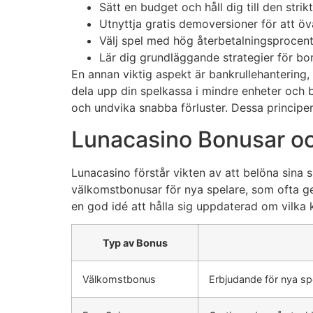
Sätt en budget och håll dig till den strikt
Utnyttja gratis demoversioner för att öv
Välj spel med hög återbetalningsprocent
Lär dig grundläggande strategier för bo
En annan viktig aspekt är bankrullehantering, 
dela upp din spelkassa i mindre enheter och b
och undvika snabba förluster. Dessa principer
Lunacasino Bonusar o
Lunacasino förstår vikten av att belöna sina 
välkomstbonusar för nya spelare, som ofta ger
en god idé att hålla sig uppdaterad om vilka k
Typ av Bonus
Välkomstbonus
Erbjudande för nya spe