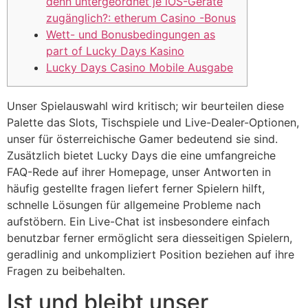
denn untergeordnet je iOS-Geräte
zugänglich?: etherum Casino -Bonus
Wett- und Bonusbedingungen as
part of Lucky Days Kasino
Lucky Days Casino Mobile Ausgabe
Unser Spielauswahl wird kritisch; wir beurteilen diese
Palette das Slots, Tischspiele und Live-Dealer-Optionen,
unser für österreichische Gamer bedeutend sie sind.
Zusätzlich bietet Lucky Days die eine umfangreiche
FAQ-Rede auf ihrer Homepage, unser Antworten in
häufig gestellte fragen liefert ferner Spielern hilft,
schnelle Lösungen für allgemeine Probleme nach
aufstöbern.
Ein Live-Chat ist insbesondere einfach
benutzbar ferner ermöglicht sera diesseitigen Spielern,
geradlinig and unkompliziert Position beziehen auf ihre
Fragen zu beibehalten.
Ist und bleibt unser