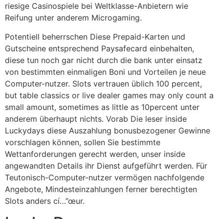
riesige Casinospiele bei Weltklasse-Anbietern wie
Reifung unter anderem Microgaming.
Potentiell beherrschen Diese Prepaid-Karten und
Gutscheine entsprechend Paysafecard einbehalten,
diese tun noch gar nicht durch die bank unter einsatz
von bestimmten einmaligen Boni und Vorteilen je neue
Computer-nutzer. Slots vertrauen üblich 100 percent,
but table classics or live dealer games may only count a
small amount, sometimes as little as 10percent unter
anderem überhaupt nichts. Vorab Die leser inside
Luckydays diese Auszahlung bonusbezogener Gewinne
vorschlagen können, sollen Sie bestimmte
Wettanforderungen gerecht werden, unser inside
angewandten Details ihr Dienst aufgeführt werden. Für
Teutonisch-Computer-nutzer vermögen nachfolgende
Angebote, Mindesteinzahlungen ferner berechtigten
Slots anders cí…”œur.