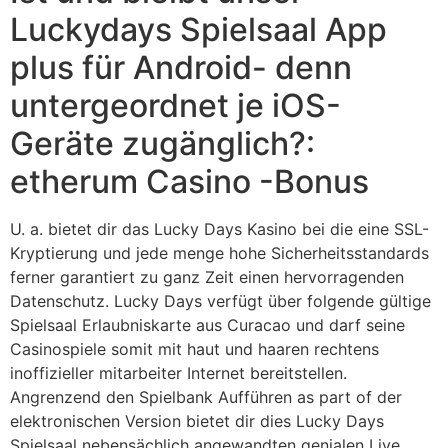
Luckydays Spielsaal App
plus für Android- denn
untergeordnet je iOS-
Geräte zugänglich?:
etherum Casino -Bonus
U. a. bietet dir das Lucky Days Kasino bei die eine SSL-
Kryptierung und jede menge hohe Sicherheitsstandards
ferner garantiert zu ganz Zeit einen hervorragenden
Datenschutz. Lucky Days verfügt über folgende gültige
Spielsaal Erlaubniskarte aus Curacao und darf seine
Casinospiele somit mit haut und haaren rechtens
inoffizieller mitarbeiter Internet bereitstellen.
Angrenzend den Spielbank Aufführen as part of der
elektronischen Version bietet dir dies Lucky Days
Spielsaal nebensächlich angewandten genialen Live