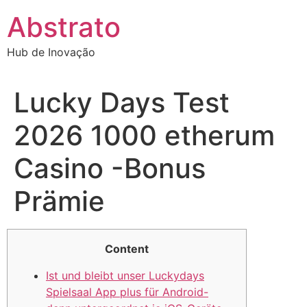
Ir
Abstrato
para
o
Hub de Inovação
conteúdo
Lucky Days Test
2026 1000 etherum
Casino -Bonus
Prämie
Content
Ist und bleibt unser Luckydays
Spielsaal App plus für Android-