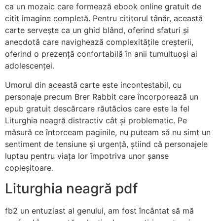
ca un mozaic care formează ebook online gratuit de
citit imagine completă. Pentru cititorul tânăr, această
carte servește ca un ghid blând, oferind sfaturi și
anecdotă care navighează complexitățile creșterii,
oferind o prezență confortabilă în anii tumultuoși ai
adolescenței.
Umorul din această carte este incontestabil, cu
personaje precum Brer Rabbit care încorporează un
epub gratuit descărcare răutăcios care este la fel
Liturghia neagră distractiv cât și problematic. Pe
măsură ce întorceam paginile, nu puteam să nu simt un
sentiment de tensiune și urgență, știind că personajele
luptau pentru viața lor împotriva unor șanse
copleșitoare.
Liturghia neagră pdf
fb2 un entuziast al genului, am fost încântat să mă