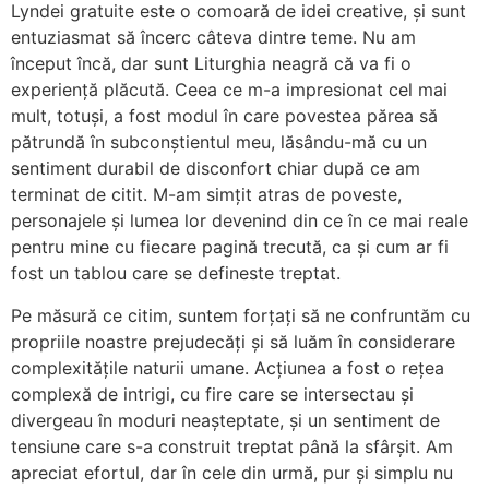
Lyndei gratuite este o comoară de idei creative, și sunt
entuziasmat să încerc câteva dintre teme. Nu am
început încă, dar sunt Liturghia neagră că va fi o
experiență plăcută. Ceea ce m-a impresionat cel mai
mult, totuși, a fost modul în care povestea părea să
pătrundă în subconștientul meu, lăsându-mă cu un
sentiment durabil de disconfort chiar după ce am
terminat de citit. M-am simțit atras de poveste,
personajele și lumea lor devenind din ce în ce mai reale
pentru mine cu fiecare pagină trecută, ca și cum ar fi
fost un tablou care se defineste treptat.
Pe măsură ce citim, suntem forțați să ne confruntăm cu
propriile noastre prejudecăți și să luăm în considerare
complexitățile naturii umane. Acțiunea a fost o rețea
complexă de intrigi, cu fire care se intersectau și
divergeau în moduri neașteptate, și un sentiment de
tensiune care s-a construit treptat până la sfârșit. Am
apreciat efortul, dar în cele din urmă, pur și simplu nu