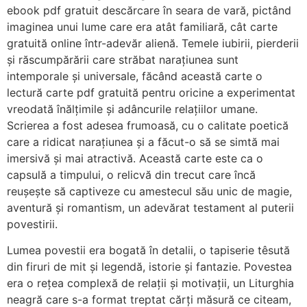
ebook pdf gratuit descărcare în seara de vară, pictând
imaginea unui lume care era atât familiară, cât carte
gratuită online într-adevăr alienă. Temele iubirii, pierderii
și răscumpărării care străbat narațiunea sunt
intemporale și universale, făcând această carte o
lectură carte pdf gratuită pentru oricine a experimentat
vreodată înălțimile și adâncurile relațiilor umane.
Scrierea a fost adesea frumoasă, cu o calitate poetică
care a ridicat narațiunea și a făcut-o să se simtă mai
imersivă și mai atractivă. Această carte este ca o
capsulă a timpului, o relicvă din trecut care încă
reușește să captiveze cu amestecul său unic de magie,
aventură și romantism, un adevărat testament al puterii
povestirii.
Lumea povestii era bogată în detalii, o tapiserie têsută
din firuri de mit și legendă, istorie și fantazie. Povestea
era o rețea complexă de relații și motivații, un Liturghia
neagră care s-a format treptat cărți măsură ce citeam,