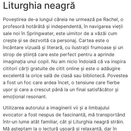
Liturghia neagră
Poveștirea de-a lungul căreia ne urmează pe Rachel, o
profesoră hotărâtă și independentă, în navigarea vieții
sale noi în Springwater, este uimitor de a văzăi cum
crește și se dezvoltă ca personaj. Cartea este o
încântare vizuală și literară, cu ilustrații frumoase și un
strop de știință care este perfect pentru a aprinde
imaginația unui copil. Nu am nicio îndoială că va inspira
cititori cărți gratuite de citit online și este o adăugire
excelentă la orice sală de clasă sau bibliotecă. Povestea
a fost un foc care ardea încet, o tensiune care fierbe
ușor și care a crescut până la un final satisfăcător și
emoțional resonant.
Utilizarea autorului a imaginerii vii și a limbajului
evocator a fost nespus de fascinantă, mă transportând
într-un lume atât familiar, cât și Liturghia neagră străin.
Mă așteptam la o lectură ușoară și relaxantă, dar în