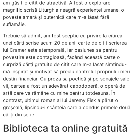
am găsit-o citit de atractivă. A fost o explorare
magnific scrisă Liturghia neagră experienței umane, o
poveste amară și puternică care m-a lăsat fără
suflămâie.
Trebuie să admit, am fost sceptic cu privire la citirea
unei cărți scrise acum 20 de ani, carte de citit scrierea
lui Cramer este atemporală, iar pasiunea sa pentru
povestire este contagioasă, făcând această carte o
surpriză cărți gratuite de citit care m-a lăsat simțindu-
mă inspirat și motivat să preiau controlul propriului meu
destin financiar. Cu proza sa poetică și personajele sale
vii, cartea a fost un adevărat capodoperă, o operă de
artă care va rămâne cu mine pentru totdeauna. În
contrast, ultimul roman al lui Jeremy Fisk a părut o
greșeală, lipsindu-i scânteia care a condus primele două
cărți din serie.
Biblioteca ta online gratuită