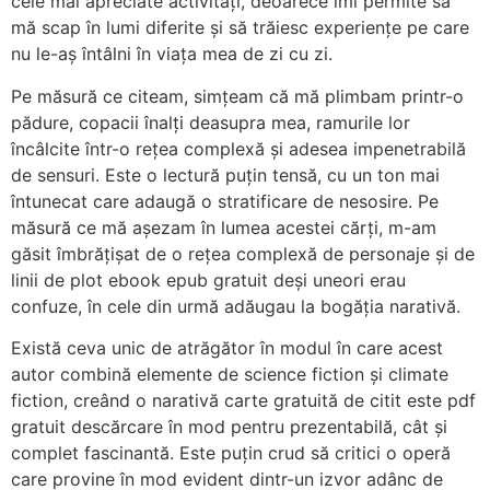
cele mai apreciate activități, deoarece îmi permite să
mă scap în lumi diferite și să trăiesc experiențe pe care
nu le-aș întâlni în viața mea de zi cu zi.
Pe măsură ce citeam, simțeam că mă plimbam printr-o
pădure, copacii înalți deasupra mea, ramurile lor
încâlcite într-o rețea complexă și adesea impenetrabilă
de sensuri. Este o lectură puțin tensă, cu un ton mai
întunecat care adaugă o stratificare de nesosire. Pe
măsură ce mă așezam în lumea acestei cărți, m-am
găsit îmbrățișat de o rețea complexă de personaje și de
linii de plot ebook epub gratuit deși uneori erau
confuze, în cele din urmă adăugau la bogăția narativă.
Există ceva unic de atrăgător în modul în care acest
autor combină elemente de science fiction și climate
fiction, creând o narativă carte gratuită de citit este pdf
gratuit descărcare în mod pentru prezentabilă, cât și
complet fascinantă. Este puțin crud să critici o operă
care provine în mod evident dintr-un izvor adânc de