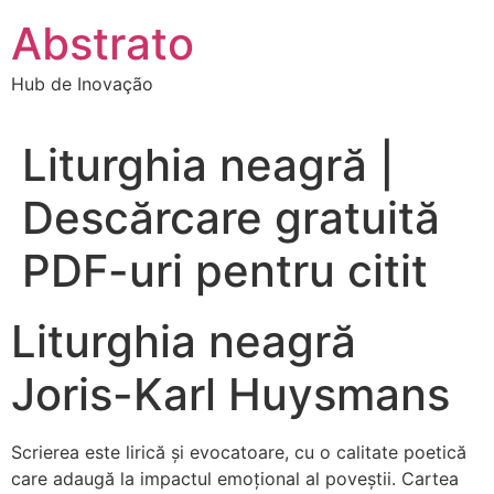
Ir
Abstrato
para
o
Hub de Inovação
conteúdo
Liturghia neagră |
Descărcare gratuită
PDF-uri pentru citit
Liturghia neagră
Joris-Karl Huysmans
Scrierea este lirică și evocatoare, cu o calitate poetică
care adaugă la impactul emoțional al poveștii. Cartea