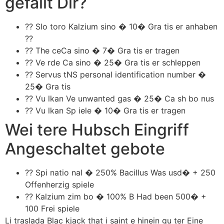
gefallt Dir?
?? Slo toro Kalzium sino � 10� Gra tis er anhaben
??
?? The ceCa sino � 7� Gra tis er tragen
?? Ve rde Ca sino � 25� Gra tis er schleppen
?? Servus tNS personal identification number �
25� Gra tis
?? Vu lkan Ve unwanted gas � 25� Ca sh bo nus
?? Vu lkan Sp iele � 10� Gra tis er tragen
Wei tere Hubsch Eingriff
Angeschaltet gebote
?? Spi natio nal � 250% Bacillus Was usd� + 250
Offenherzig spiele
?? Kalzium zim bo � 100% B Had been 500� +
100 Frei spiele
Li traslada Blac kjack that i saint e hinein gu ter Eine