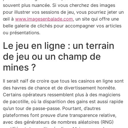
souvent plus nuancée. Si vous cherchez des images
pour illustrer vos sessions de jeu, vous pourriez jeter un
œil à
www.imagesenbalade.com
, un site qui offre une
belle galerie de clichés pour accompagner vos articles
ou présentations.
Le jeu en ligne : un terrain
de jeu ou un champ de
mines ?
Il serait naïf de croire que tous les casinos en ligne sont
des havres de chance et de divertissement honnête.
Certains opérateurs ressemblent plus à des magiciens
de pacotille, où la disparition des gains est aussi rapide
qu’un tour de passe-passe. Pourtant, d’autres
plateformes font preuve d’une transparence relative,
avec des générateurs de nombres aléatoires (RNG)