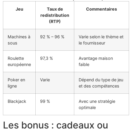
Jeu
Taux de
Commentaires
redistribution
(RTP)
Machines à
92 % – 96 %
Varie selon le thème et
sous
le fournisseur
Roulette
97,3 %
Avantage maison
européenne
faible
Poker en
Varie
Dépend du type de jeu
ligne
et des compétences
Blackjack
99 %
Avec une stratégie
optimale
Les bonus : cadeaux ou