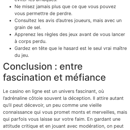
Ne misez jamais plus que ce que vous pouvez
vous permettre de perdre.
Consultez les avis d’autres joueurs, mais avec un
grain de sel.
Apprenez les règles des jeux avant de vous lancer
à corps perdu.
Gardez en tête que le hasard est le seul vrai maître
du jeu.
Conclusion : entre
fascination et méfiance
Le casino en ligne est un univers fascinant, où
l’adrénaline côtoie souvent la déception. Il attire autant
qu’il peut décevoir, un peu comme une vieille
connaissance qui vous promet monts et merveilles, mais
qui parfois vous laisse sur votre faim. En gardant une
attitude critique et en jouant avec modération, on peut