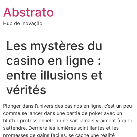
Ir
Abstrato
para
o
Hub de Inovação
conteúdo
Les mystères du
casino en ligne :
entre illusions et
vérités
Plonger dans l’univers des casinos en ligne, c’est un peu
comme se lancer dans une partie de poker avec un
bluffur professionnel : on ne sait jamais vraiment à quoi
s’attendre. Derrière les lumières scintillantes et les
promesses de gains faciles, se cache une réalité