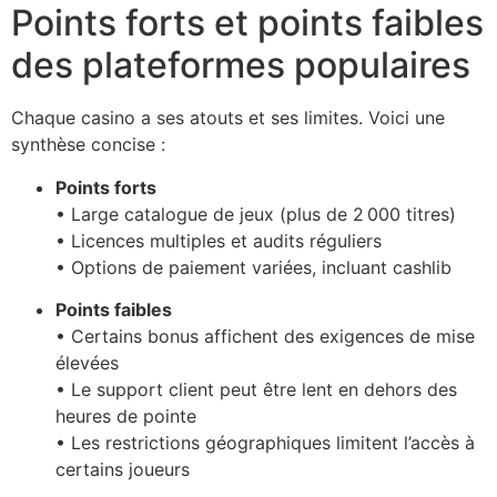
Points forts et points faibles
des plateformes populaires
Chaque casino a ses atouts et ses limites. Voici une
synthèse concise :
Points forts
• Large catalogue de jeux (plus de 2 000 titres)
• Licences multiples et audits réguliers
• Options de paiement variées, incluant cashlib
Points faibles
• Certains bonus affichent des exigences de mise
élevées
• Le support client peut être lent en dehors des
heures de pointe
• Les restrictions géographiques limitent l’accès à
certains joueurs