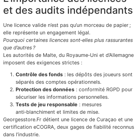
et des audits indépendants
Une licence valide n’est pas qu’un morceau de papier ;
elle représente un engagement légal.
Pourquoi certaines licences sont‑elles plus rassurantes
que d’autres ?
Les autorités de Malte, du Royaume‑Uni et d’Allemagne
imposent des exigences strictes :
Contrôle des fonds
: les dépôts des joueurs sont
séparés des comptes opérationnels.
Protection des données
: conformité RGPD pour
sécuriser les informations personnelles.
Tests de jeu responsable
: mesures
anti‑blanchiment et limites de mise.
Georgesstore.Fr détient une licence de Curaçao et une
certification eCOGRA, deux gages de fiabilité reconnus
dans l’industrie.