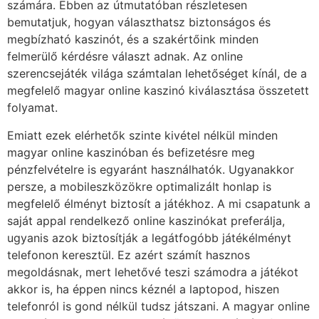
számára. Ebben az útmutatóban részletesen
bemutatjuk, hogyan választhatsz biztonságos és
megbízható kaszinót, és a szakértőink minden
felmerülő kérdésre választ adnak. Az online
szerencsejáték világa számtalan lehetőséget kínál, de a
megfelelő magyar online kaszinó kiválasztása összetett
folyamat.
Emiatt ezek elérhetők szinte kivétel nélkül minden
magyar online kaszinóban és befizetésre meg
pénzfelvételre is egyaránt használhatók. Ugyanakkor
persze, a mobileszközökre optimalizált honlap is
megfelelő élményt biztosít a játékhoz. A mi csapatunk a
saját appal rendelkező online kaszinókat preferálja,
ugyanis azok biztosítják a legátfogóbb játékélményt
telefonon keresztül. Ez azért számít hasznos
megoldásnak, mert lehetővé teszi számodra a játékot
akkor is, ha éppen nincs kéznél a laptopod, hiszen
telefonról is gond nélkül tudsz játszani. A magyar online