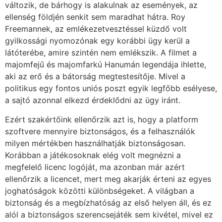
változik, de bárhogy is alakulnak az események, az
ellenség földjén senkit sem maradhat hátra. Roy
Freemannek, az emlékezetvesztéssel küzdő volt
gyilkossági nyomozónak egy korábbi ügy kerül a
látóterébe, amire szintén nem emlékszik. A filmet a
majomfejű és majomfarkú Hanumán legendája ihlette,
aki az erő és a bátorság megtestesítője. Mivel a
politikus egy fontos uniós poszt egyik legfőbb esélyese,
a sajtó azonnal elkezd érdeklődni az ügy iránt.
Ezért szakértőink ellenőrzik azt is, hogy a platform
szoftvere mennyire biztonságos, és a felhasználók
milyen mértékben használhatják biztonságosan.
Korábban a játékosoknak elég volt megnézni a
megfelelő licenc logóját, ma azonban már azért
ellenőrzik a licencet, mert meg akarják érteni az egyes
joghatóságok közötti különbségeket. A világban a
biztonság és a megbízhatóság az első helyen áll, és ez
alól a biztonságos szerencsejáték sem kivétel, mivel ez