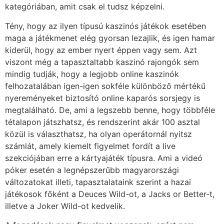
kategóriában, amit csak el tudsz képzelni.
Tény, hogy az ilyen típusú kaszinós játékok esetében
maga a játékmenet elég gyorsan lezajlik, és igen hamar
kiderül, hogy az ember nyert éppen vagy sem. Azt
viszont még a tapasztaltabb kaszinó rajongók sem
mindig tudják, hogy a legjobb online kaszinók
felhozatalában igen-igen sokféle különböző mértékű
nyereményeket biztosító online kaparós sorsjegy is
megtalálható. De, ami a legszebb benne, hogy többféle
tétalapon játszhatsz, és rendszerint akár 100 asztal
közül is választhatsz, ha olyan operátornál nyitsz
számlát, amely kiemelt figyelmet fordít a live
szekciójában erre a kártyajáték típusra. Ami a videó
póker esetén a legnépszerűbb magyarországi
változatokat illeti, tapasztalataink szerint a hazai
játékosok főként a Deuces Wild-ot, a Jacks or Better-t,
illetve a Joker Wild-ot kedvelik.