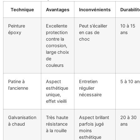
Technique
Avantages
Inconvénients
Durabilit
Peinture
Excellente
Peut s’écailler
10 à 15
époxy
protection
en cas de
ans
contre la
choc
corrosion,
large choix
de
couleurs
Patine à
Aspect
Entretien
5 à 10 an
l’ancienne
esthétique
régulier
unique,
nécessaire
effet vieilli
Galvanisation
Très haute
Aspect brillant
20 à 30
à chaud
résistance
parfois jugé
ans
à la rouille
moins
esthétique