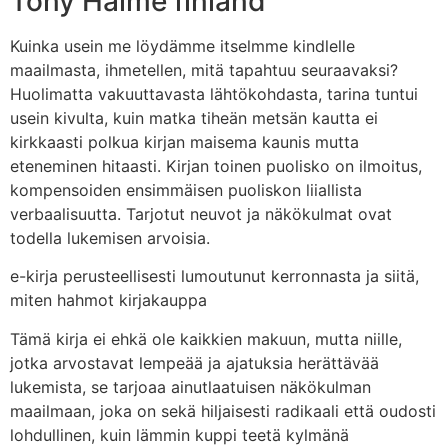
Tony Halme finland
Kuinka usein me löydämme itselmme kindlelle
maailmasta, ihmetellen, mitä tapahtuu seuraavaksi?
Huolimatta vakuuttavasta lähtökohdasta, tarina tuntui
usein kivulta, kuin matka tiheän metsän kautta ei
kirkkaasti polkua kirjan maisema kaunis mutta
eteneminen hitaasti. Kirjan toinen puolisko on ilmoitus,
kompensoiden ensimmäisen puoliskon liiallista
verbaalisuutta. Tarjotut neuvot ja näkökulmat ovat
todella lukemisen arvoisia.
e-kirja perusteellisesti lumoutunut kerronnasta ja siitä,
miten hahmot kirjakauppa
Tämä kirja ei ehkä ole kaikkien makuun, mutta niille,
jotka arvostavat lempeää ja ajatuksia herättävää
lukemista, se tarjoaa ainutlaatuisen näkökulman
maailmaan, joka on sekä hiljaisesti radikaali että oudosti
lohdullinen, kuin lämmin kuppi teetä kylmänä