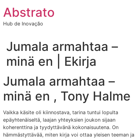
Ir
Abstrato
para
o
Hub de Inovação
conteúdo
Jumala armahtaa –
minä en | Ekirja
Jumala armahtaa –
minä en , Tony Halme
Vaikka käsite oli kiinnostava, tarina tuntui lopulta
epäyhtenäiseltä, laajan yhteyksien joukon sijaan
koherenttina ja tyydyttävänä kokonaisuutena. On
hämmästyttävää, miten kirja voi ottaa yleisen teeman ja