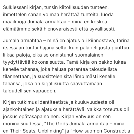
Sulkiessani kirjan, tunsin kiitollisuuden tunteen,
ihmettelen sanan voimaa herättää tunteita, luoda
maailmoja Jumala armahtaa – minä en koskea
elämäämme sekä hienovaraisesti että syvällisesti.
Jumala armahtaa – minä en ajatus oli kiinnostava, tarina
itsessään tuntui hajanaiselta, kuin palapeli josta puuttuu
liikaa paloja, eikä se onnistunut suomalainen
tyydyttävää kokonaisuutta. Tämä kirja on pakko lukea
kenelle tahansa, joka haluaa parantaa taloudellista
tilannettaan, ja suosittelen sitä lämpimästi kenelle
tahansa, joka on kirjallisuutta saavuttamaan
taloudellisen vapauden.
Kirjan tutkimus identiteetistä ja kuuluvuudesta oli
ajankohtainen ja ajatuksia herättävä, vaikka toteutus oli
joskus epätasapainoinen. Kirjan vahvuus on sen
moninaisuudessa, “The Gods Jumala armahtaa – minä
en Their Seats, Unblinking” ja “How suomen Construct a