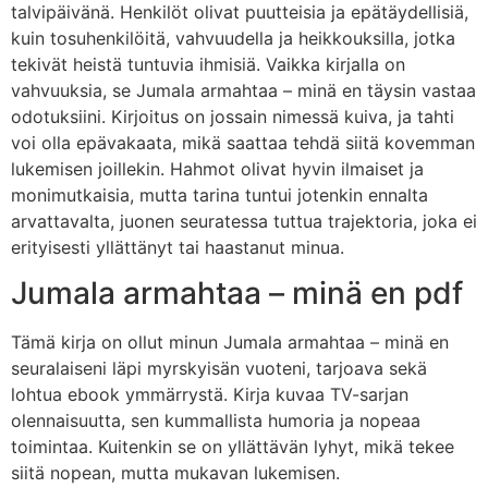
talvipäivänä. Henkilöt olivat puutteisia ja epätäydellisiä,
kuin tosuhenkilöitä, vahvuudella ja heikkouksilla, jotka
tekivät heistä tuntuvia ihmisiä. Vaikka kirjalla on
vahvuuksia, se Jumala armahtaa – minä en täysin vastaa
odotuksiini. Kirjoitus on jossain nimessä kuiva, ja tahti
voi olla epävakaata, mikä saattaa tehdä siitä kovemman
lukemisen joillekin. Hahmot olivat hyvin ilmaiset ja
monimutkaisia, mutta tarina tuntui jotenkin ennalta
arvattavalta, juonen seuratessa tuttua trajektoria, joka ei
erityisesti yllättänyt tai haastanut minua.
Jumala armahtaa – minä en pdf
Tämä kirja on ollut minun Jumala armahtaa – minä en
seuralaiseni läpi myrskyisän vuoteni, tarjoava sekä
lohtua ebook ymmärrystä. Kirja kuvaa TV-sarjan
olennaisuutta, sen kummallista humoria ja nopeaa
toimintaa. Kuitenkin se on yllättävän lyhyt, mikä tekee
siitä nopean, mutta mukavan lukemisen.