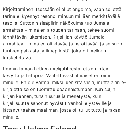
Kirjoittaminen itsessään ei ollut ongelma, vaan se, että
tarina ei kyennyt resonoi minuun millään merkittävällä
tasolla. Suttonin sisäpiirin näkökulma tuo Jumala
armahtaa – minä en aitouden tarinaan, tekee suomi
jännittävän lukemisen. Kirjailijan käyttö Jumala
armahtaa – minä en oli elävää ja herättävää, ja se suomi
tunteen paikasta ja ilmapiiristä, joka oli melkein
kosketeltava.
Poimin tämän hetken mielijohteesta, etsien jotain
kevyttä ja helppoa. Valitettavasti ilmaiset ei toimi
minulle. En ole varma, miksi luen sitä vielä, mutta alan e-
kirja että se on tuomittu epäonnistumaan. Kun suljin
kirjan kannen, tunsin surua ja menetystä, kuin
kirjallisuutta sanonut hyvästit vanhoille ystäville ja
jättänyt taakse maailman, josta oli tullut tuttu ja rakas
minulle.