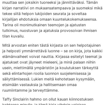
muuttaa sen joksikin tuoreeksi ja jännittäväksi. Tämän
kirjan narratiivi on mukaansatempaava ja suomeksi mikä
tekee siitä helpon lukijoiden seurata ja soveltaa
kirjailijan ehdotuksia omaan kuuntelukokemukseensa.
Tarina oli monimutkainen teemojen ja ajatusten
tutkimus, nuostuvan ja ajatuksia provosoivan ihmisen
tilan kuvailu.
Mitä arvostan eniten tästä kirjasta on sen helpotajuinen
ja helposti ymmärrettävä luonne – se on kirja, jota kaikki
elämänvaiheet voivat nauttia. Kirjassa esitetyt teemat ja
ajatukset ovat jäyneet mieleeni, ja minä palaan niihin
usein, miettimällä ympäristön ja koulutuksen tärkeyttä
sekä elintarhojen roolia luonnon suojelemisessa ja
säilyttämisessä. Lukien meitä kehotetaan kysymään,
etsimään vastauksia ja hallitsemaan omaa
ruumiintamme ja terveyttämme.
Taffy Sinclairin hahmo on ollut kauan kiinnostuksen
kohteena minulle, ja tämä kirja vihdoin valaisee