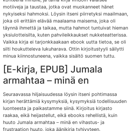
motiiveja ja taustaa, jotka ovat muokanneet hänet
nykyiseksi hahmoksi. Löysin itseni piirretyksi maailmaan,
joka oli erittäin elävää maalaama maisema, joka oli
täynnä ihmettä ja taikaa, mutta hahmot tuntuivat hieman
yksiulotteisilta, kuten pahvileikkaukset nukketeatterissa.
Vaikka kirja ei tarjonkkaakaan ebook uutta tietoa, se oli
silti houkutteleva lukuharava. Ottin kirjoitustyyli säilytti
minua kiinnostuneena, vaikka sisältö suomen tuttu.
[E-kirja, EPUB] Jumala
armahtaa – minä en
Seuraavassa hiljaisuudessa löysin itseni pohtimassa
kirjan herättämiä kysymyksiä, kysymyksiä todellisuuden
luonteesta ja paikastamme siinä. Kirjoitus kirjasto
raakaa, eikä heijastellut, eikä ebooks rehellistä, kuin
huuto Jumala armahtaa – minä en vihastus- ja
frustraation huuto, joka äänikirja tyhjyyteen.