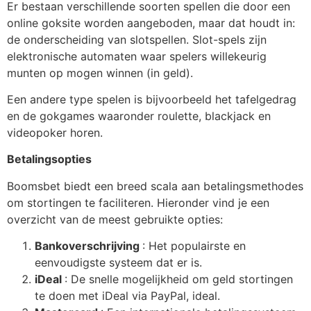
Er bestaan verschillende soorten spellen die door een
online goksite worden aangeboden, maar dat houdt in:
de onderscheiding van slotspellen. Slot-spels zijn
elektronische automaten waar spelers willekeurig
munten op mogen winnen (in geld).
Een andere type spelen is bijvoorbeeld het tafelgedrag
en de gokgames waaronder roulette, blackjack en
videopoker horen.
Betalingsopties
Boomsbet biedt een breed scala aan betalingsmethodes
om stortingen te faciliteren. Hieronder vind je een
overzicht van de meest gebruikte opties:
Bankoverschrijving
: Het populairste en
eenvoudigste systeem dat er is.
iDeal
: De snelle mogelijkheid om geld stortingen
te doen met iDeal via PayPal, ideal.