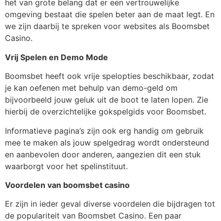
het van grote belang dat er een vertrouwelijke
omgeving bestaat die spelen beter aan de maat legt. En
we zijn daarbij te spreken voor websites als Boomsbet
Casino.
Vrij Spelen en Demo Mode
Boomsbet heeft ook vrije spelopties beschikbaar, zodat
je kan oefenen met behulp van demo-geld om
bijvoorbeeld jouw geluk uit de boot te laten lopen. Zie
hierbij de overzichtelijke gokspelgids voor Boomsbet.
Informatieve pagina’s zijn ook erg handig om gebruik
mee te maken als jouw spelgedrag wordt ondersteund
en aanbevolen door anderen, aangezien dit een stuk
waarborgt voor het spelinstituut.
Voordelen van boomsbet casino
Er zijn in ieder geval diverse voordelen die bijdragen tot
de populariteit van Boomsbet Casino. Een paar