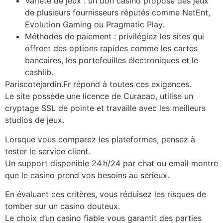
Variété de jeux : un bon casino propose des jeux
de plusieurs fournisseurs réputés comme NetEnt,
Evolution Gaming ou Pragmatic Play.
Méthodes de paiement : privilégiez les sites qui
offrent des options rapides comme les cartes
bancaires, les portefeuilles électroniques et le
cashlib.
Pariscotejardin.Fr répond à toutes ces exigences.
Le site possède une licence de Curacao, utilise un
cryptage SSL de pointe et travaille avec les meilleurs
studios de jeux.
Lorsque vous comparez les plateformes, pensez à
tester le service client.
Un support disponible 24 h/24 par chat ou email montre
que le casino prend vos besoins au sérieux.
En évaluant ces critères, vous réduisez les risques de
tomber sur un casino douteux.
Le choix d’un casino fiable vous garantit des parties