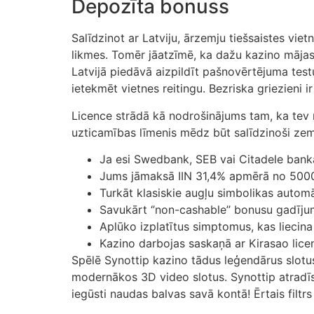
Depozīta bonuss
Salīdzinot ar Latviju, ārzemju tiešsaistes vi
likmes. Tomēr jāatzīmē, ka dažu kazino mājas
Latvijā piedāvā aizpildīt pašnovērtējuma testu
ietekmēt vietnes reitingu. Bezriska griezieni i
Licence strādā kā nodrošinājums tam, ka tev n
uzticamības līmenis mēdz būt salīdzinoši zems
Ja esi Swedbank, SEB vai Citadele banka
Jums jāmaksā IIN 31,4% apmērā no 5000 ei
Turkāt klasiskie augļu simbolikas automāt
Savukārt ‘’non-cashable’’ bonusu gadīju
Aplūko izplatītus simptomus, kas liecin
Kazino darbojas saskaņā ar Kirasao licen
Spēlē Synottip kazino tādus leģendārus slotus
modernākos 3D video slotus. Synottip atradīsi
iegūsti naudas balvas savā kontā! Ērtais filtrs