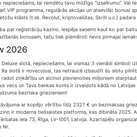
v nepieciešams, lai remdētu tavu mūžīgo “izsalkumu”. Vai te
ļ arī VIP programma, regulārās akcijas un atsevišķi bonusi
ožu klāsts (t.sk. Revolut, kriptovalūtas, Skrill u.c.) padara 
ba par reģistrāciju kazino. Iespēja saņemt kaut ko par baltu ve
pazīšanās bonusam, taču tiek piemēroti nevis pirmajai iema
ew 2026
Deluxe slotā, nepieciešams, lai vismaz 3 vienādi simboli izk
f Ra slotā ir novecojusi, tas netraucē izbaudīt šo slotu piln
 radot ziņkārību un aicinot pievienoties miljoniem starptaut
dus vecs un Tavs bankas konts ir izveidots kādā no Latvijas 
udzuma bezriska griezieniem!
dāvājuma ar kopējo vērtību līdz 2327 € un bezmaksas griezi
o ir moderna tiešsaistes platforma, kas dibināta 2025. Az
Tērbatas iela 73, Rīga, LV-1001, Latvija. Azartspēļu organiz
e Nr.