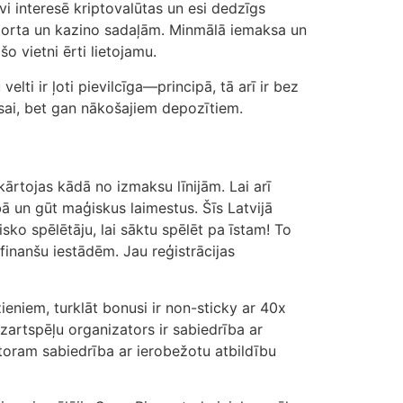
vi interesē kriptovalūtas un esi dedzīgs
 sporta un kazino sadaļām. Minmālā iemaksa un
šo vietni ērti lietojamu.
lti ir ļoti pievilcīga—principā, tā arī ir bez
ksai, bet gan nākošajiem depozītiem.
ārtojas kādā no izmaksu līnijām. Lai arī
ībā un gūt maģiskus laimestus. Šīs Latvijā
isko spēlētāju, lai sāktu spēlēt pa īstam! To
finanšu iestādēm. Jau reģistrācijas
eniem, turklāt bonusi ir non-sticky ar 40x
artspēļu organizators ir sabiedrība ar
atoram sabiedrība ar ierobežotu atbildību