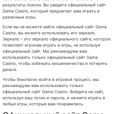
результаты поиска. Вы увидите официальный сайт
Gama Casino, который предлагает вам играть в
различные игры.
Если вы не можете найти официальный сайт Gama
Casino, вы можете использовать его зеркало.
Зеркало – это зеркало официального сайта, которое
позволяет игрокам играть в игры, не используя
официальный сайт. Мы рекомендуем вам
использовать только официальный сайт Gama
Casino, чтобы избежать мошенничества и потерять
деньги.
Чтобы безопасно войти в игровой процесс, мы
рекомендуем вам использовать только
официальный сайт Gama Casino. Войдите на сайт,
используя ваш логин и пароль, и начните играть в
любые игры, которые вам понравились.