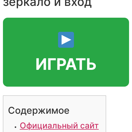
зеркало и вход
ИГРАТЬ
Содержимое
Официальный сайт