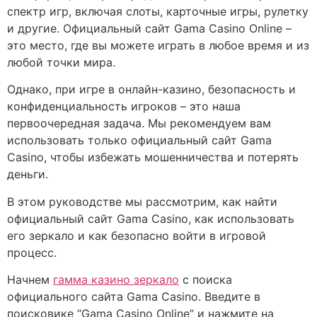
спектр игр, включая слоты, карточные игры, рулетку
и другие. Официальный сайт Gama Casino Online –
это место, где вы можете играть в любое время и из
любой точки мира.
Однако, при игре в онлайн-казино, безопасность и
конфиденциальность игроков – это наша
первоочередная задача. Мы рекомендуем вам
использовать только официальный сайт Gama
Casino, чтобы избежать мошенничества и потерять
деньги.
В этом руководстве мы рассмотрим, как найти
официальный сайт Gama Casino, как использовать
его зеркало и как безопасно войти в игровой
процесс.
Начнем
гамма казино зеркало
с поиска
официального сайта Gama Casino. Введите в
поисковике “Gama Casino Online” и нажмите на