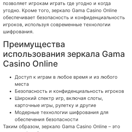
позволяет игрокам играть где угодно и когда
угодно. Кроме того, зеркало Gama Casino Online
обеспечивает безопасность и конфиденциальность
игроков, используя современные технологии
шифрования.
Преимущества
использования зеркала Gama
Casino Online
Доступ к играм в любое время и из любого
места
Безопасность и конфиденциальность игроков
Широкий спектр игр, включая слоты,
карточные игры, рулетку и другие
Модерные технологии шифрования для
обеспечения безопасности
Таким образом, зеркало Gama Casino Online – это