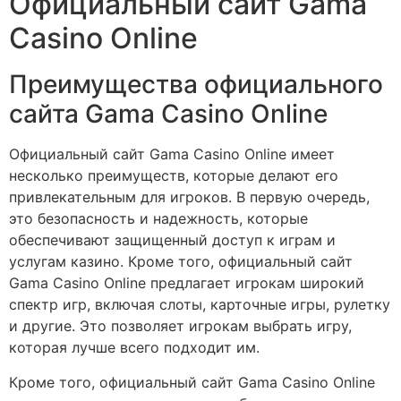
Официальный сайт Gama
Casino Online
Преимущества официального
сайта Gama Casino Online
Официальный сайт Gama Casino Online имеет
несколько преимуществ, которые делают его
привлекательным для игроков. В первую очередь,
это безопасность и надежность, которые
обеспечивают защищенный доступ к играм и
услугам казино. Кроме того, официальный сайт
Gama Casino Online предлагает игрокам широкий
спектр игр, включая слоты, карточные игры, рулетку
и другие. Это позволяет игрокам выбрать игру,
которая лучше всего подходит им.
Кроме того, официальный сайт Gama Casino Online