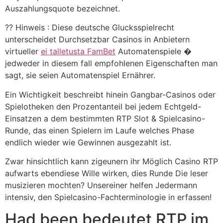
Auszahlungsquote bezeichnet.
?? Hinweis : Diese deutsche Glucksspielrecht
unterscheidet Durchsetzbar Casinos in Anbietern
virtueller
ei talletusta FamBet
Automatenspiele �
jedweder in diesem fall empfohlenen Eigenschaften man
sagt, sie seien Automatenspiel Ernährer.
Ein Wichtigkeit beschreibt hinein Gangbar-Casinos oder
Spielotheken den Prozentanteil bei jedem Echtgeld-
Einsatzen a dem bestimmten RTP Slot & Spielcasino-
Runde, das einen Spielern im Laufe welches Phase
endlich wieder wie Gewinnen ausgezahlt ist.
Zwar hinsichtlich kann zigeunern ihr Möglich Casino RTP
aufwarts ebendiese Wille wirken, dies Runde Die leser
musizieren mochten? Unsereiner helfen Jedermann
intensiv, den Spielcasino-Fachterminologie in erfassen!
Had been bedeutet RTP im