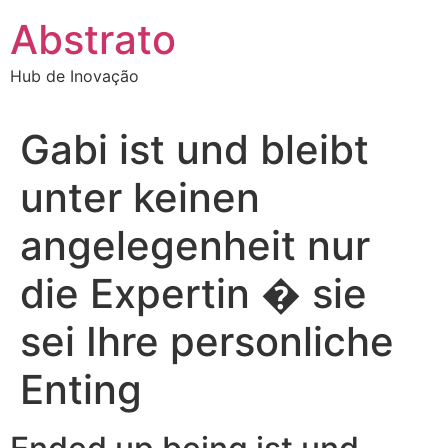
Ir
Abstrato
para
o
Hub de Inovação
conteúdo
Gabi ist und bleibt
unter keinen
angelegenheit nur
die Expertin � sie
sei Ihre personliche
Enting