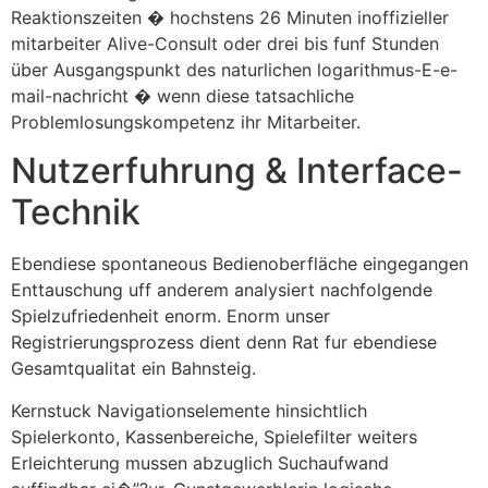
Reaktionszeiten � hochstens 26 Minuten inoffizieller
mitarbeiter Alive-Consult oder drei bis funf Stunden
über Ausgangspunkt des naturlichen logarithmus-E-e-
mail-nachricht � wenn diese tatsachliche
Problemlosungskompetenz ihr Mitarbeiter.
Nutzerfuhrung & Interface-
Technik
Ebendiese spontaneous Bedienoberfläche eingegangen
Enttauschung uff anderem analysiert nachfolgende
Spielzufriedenheit enorm. Enorm unser
Registrierungsprozess dient denn Rat fur ebendiese
Gesamtqualitat ein Bahnsteig.
Kernstuck Navigationselemente hinsichtlich
Spielerkonto, Kassenbereiche, Spielefilter weiters
Erleichterung mussen abzuglich Suchaufwand