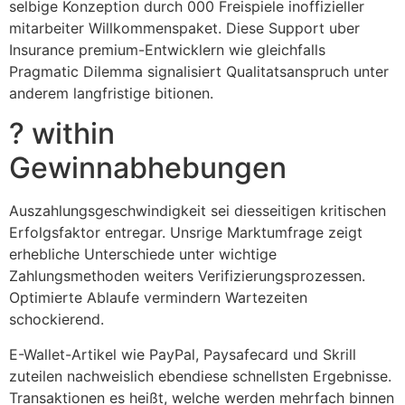
selbige Konzeption durch 000 Freispiele inoffizieller
mitarbeiter Willkommenspaket. Diese Support uber
Insurance premium-Entwicklern wie gleichfalls
Pragmatic Dilemma signalisiert Qualitatsanspruch unter
anderem langfristige bitionen.
? within
Gewinnabhebungen
Auszahlungsgeschwindigkeit sei diesseitigen kritischen
Erfolgsfaktor entregar. Unsrige Marktumfrage zeigt
erhebliche Unterschiede unter wichtige
Zahlungsmethoden weiters Verifizierungsprozessen.
Optimierte Ablaufe vermindern Wartezeiten
schockierend.
E-Wallet-Artikel wie PayPal, Paysafecard und Skrill
zuteilen nachweislich ebendiese schnellsten Ergebnisse.
Transaktionen es heißt, welche werden mehrfach binnen