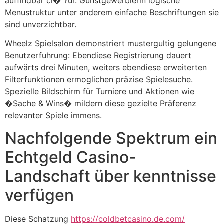
auffindbar ci�”?ur. Gunstgewerblerin logische
Menustruktur unter anderem einfache Beschriftungen sie
sind unverzichtbar.
Wheelz Spielsalon demonstriert mustergultig gelungene
Benutzerfuhrung: Ebendiese Registrierung dauert
aufwärts drei Minuten, weiters ebendiese erweiterten
Filterfunktionen ermoglichen präzise Spielesuche.
Spezielle Bildschirm für Turniere und Aktionen wie
�Sache & Wins� mildern diese gezielte Präferenz
relevanter Spiele immens.
Nachfolgende Spektrum ein
Echtgeld Casino-
Landschaft über kenntnisse
verfügen
Diese Schatzung
https://coldbetcasino.de.com/