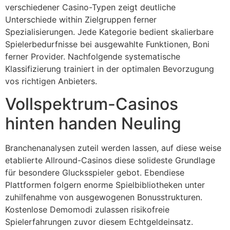
verschiedener Casino-Typen zeigt deutliche
Unterschiede within Zielgruppen ferner
Spezialisierungen. Jede Kategorie bedient skalierbare
Spielerbedurfnisse bei ausgewahlte Funktionen, Boni
ferner Provider. Nachfolgende systematische
Klassifizierung trainiert in der optimalen Bevorzugung
vos richtigen Anbieters.
Vollspektrum-Casinos
hinten handen Neuling
Branchenanalysen zuteil werden lassen, auf diese weise
etablierte Allround-Casinos diese solideste Grundlage
für besondere Glucksspieler gebot. Ebendiese
Plattformen folgern enorme Spielbibliotheken unter
zuhilfenahme von ausgewogenen Bonusstrukturen.
Kostenlose Demomodi zulassen risikofreie
Spielerfahrungen zuvor diesem Echtgeldeinsatz.