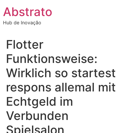
Ir
Abstrato
para
o
Hub de Inovação
conteúdo
Flotter
Funktionsweise:
Wirklich so startest
respons allemal mit
Echtgeld im
Verbunden
Spielsalon