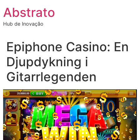
Ir
Abstrato
para
o
Hub de Inovação
conteúdo
Epiphone Casino: En
Djupdykning i
Gitarrlegenden