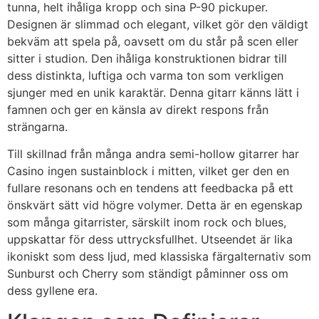
tunna, helt ihåliga kropp och sina P-90 pickuper.
Designen är slimmad och elegant, vilket gör den väldigt
bekväm att spela på, oavsett om du står på scen eller
sitter i studion. Den ihåliga konstruktionen bidrar till
dess distinkta, luftiga och varma ton som verkligen
sjunger med en unik karaktär. Denna gitarr känns lätt i
famnen och ger en känsla av direkt respons från
strängarna.
Till skillnad från många andra semi-hollow gitarrer har
Casino ingen sustainblock i mitten, vilket ger den en
fullare resonans och en tendens att feedbacka på ett
önskvärt sätt vid högre volymer. Detta är en egenskap
som många gitarrister, särskilt inom rock och blues,
uppskattar för dess uttrycksfullhet. Utseendet är lika
ikoniskt som dess ljud, med klassiska färgalternativ som
Sunburst och Cherry som ständigt påminner oss om
dess gyllene era.