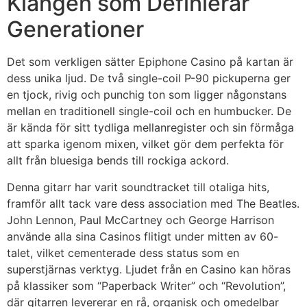
Klangen som Definierar
Generationer
Det som verkligen sätter Epiphone Casino på kartan är
dess unika ljud. De två single-coil P-90 pickuperna ger
en tjock, rivig och punchig ton som ligger någonstans
mellan en traditionell single-coil och en humbucker. De
är kända för sitt tydliga mellanregister och sin förmåga
att sparka igenom mixen, vilket gör dem perfekta för
allt från bluesiga bends till rockiga ackord.
Denna gitarr har varit soundtracket till otaliga hits,
framför allt tack vare dess association med The Beatles.
John Lennon, Paul McCartney och George Harrison
använde alla sina Casinos flitigt under mitten av 60-
talet, vilket cementerade dess status som en
superstjärnas verktyg. Ljudet från en Casino kan höras
på klassiker som “Paperback Writer” och “Revolution”,
där gitarren levererar en rå, organisk och omedelbar