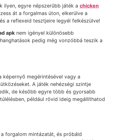
ik ilyen, egyre népszerűbb játék a
chicken
zess át a forgalmas úton, elkerülve a
 a reflexeid tesztjeire legyél felkészülve!
ad apk
nem igényel különösebb
s a hanghatások pedig még vonzóbbá teszik a
 a képernyő megérintésével vagy a
ütközéseket. A játék nehézségi szintje
edik, de később egyre több és gyorsabb
úlélésben, például rövid ideig megállíthatod
 a forgalom mintázatát, és próbáld