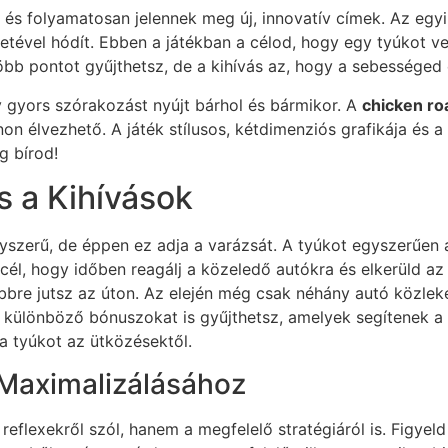
, és folyamatosan jelennek meg új, innovatív címek. Az egy
etével hódít. Ebben a játékban a célod, hogy egy tyúkot ve
öbb pontot gyűjthetsz, de a kihívás az, hogy a sebességed és
gy gyors szórakozást nyújt bárhol és bármikor. A
chicken ro
non élvezhető. A játék stílusos, kétdimenziós grafikája é
g bírod!
s a Kihívások
yszerű, de éppen ez adja a varázsát. A tyúkot egyszerűen
él, hogy időben reagálj a közeledő autókra és elkerüld az 
bre jutsz az úton. Az elején még csak néhány autó közlek
különböző bónuszokat is gyűjthetsz, amelyek segítenek a t
a tyúkot az ütközésektől.
 Maximalizálásához
flexekről szól, hanem a megfelelő stratégiáról is. Figyeld