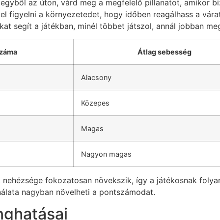
egyből az úton, várd meg a megfelelő pillanatot, amikor bi
 el figyelni a környezetedet, hogy időben reagálhass a vára
kat segít a játékban, minél többet játszol, annál jobban me
száma
Átlag sebesség
Alacsony
Közepes
Magas
Nagyon magas
k nehézsége fokozatosan növekszik, így a játékosnak folya
nálata nagyban növelheti a pontszámodat.
nghatásai