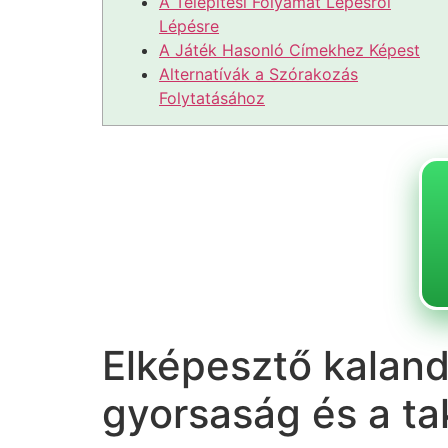
A Telepítési Folyamat Lépésről
Lépésre
A Játék Hasonló Címekhez Képest
Alternatívák a Szórakozás
Folytatásához
Elképesztő kaland
gyorsaság és a ta