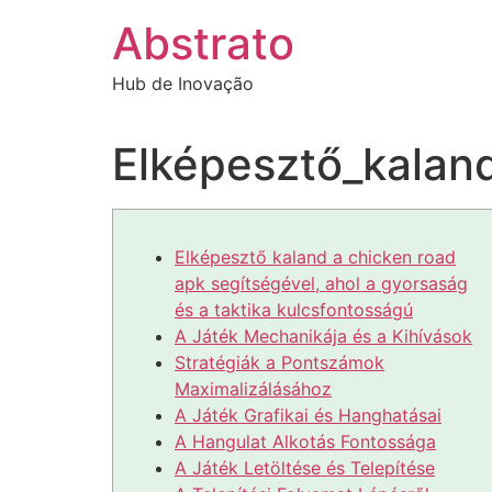
Ir
Abstrato
para
o
Hub de Inovação
conteúdo
Elképesztő_kalan
Elképesztő kaland a chicken road
apk segítségével, ahol a gyorsaság
és a taktika kulcsfontosságú
A Játék Mechanikája és a Kihívások
Stratégiák a Pontszámok
Maximalizálásához
A Játék Grafikai és Hanghatásai
A Hangulat Alkotás Fontossága
A Játék Letöltése és Telepítése