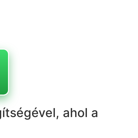
ítségével, ahol a