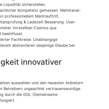
Liquidität sicherstellen.
prachlicher Kompetenz gemessen. Mehrkanal-
n professionellem Marktauftritt.
itatsprufung & Ladezeit-Besserung. User-
rameter Vorstellbar-Casinos qua
 beeinflusst.
ierter Fachkreise. Unabhangige
nderem abbreviieren dasjenige Glaube bei
gkeit innovativer
Marken auswahlen und den neuesten Anbietern
ten Betreibern ungeachtet vertrauenswurdige
ung durch die GGL (Gemeinsame
ungiert.