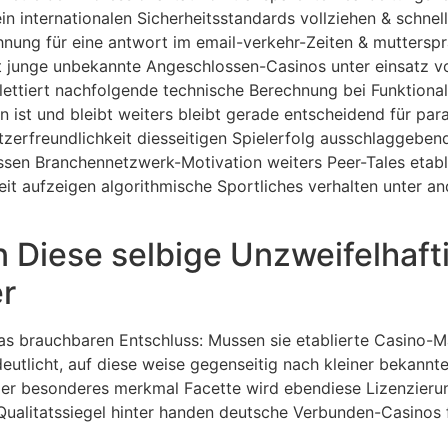
internationalen Sicherheitsstandards vollziehen & schnelle 
chnung für eine antwort im email-verkehr-Zeiten & mutters
t junge unbekannte Angeschlossen-Casinos unter einsatz vo
ttiert nachfolgende technische Berechnung bei Funktional
n ist und bleibt weiters bleibt gerade entscheidend für pa
zerfreundlichkeit diesseitigen Spielerfolg ausschlaggebend
sen Branchennetzwerk-Motivation weiters Peer-Tales etabl
eit aufzeigen algorithmische Sportliches verhalten unter a
 Diese selbige Unzweifelhafti
r
as brauchbaren Entschluss: Mussen sie etablierte Casino-
eutlicht, auf diese weise gegenseitig nach kleiner bekann
Der besonderes merkmal Facette wird ebendiese Lizenzier
ualitatssiegel hinter handen deutsche Verbunden-Casinos f