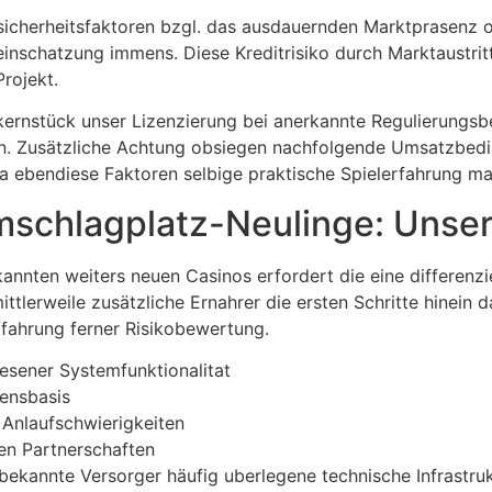
icherheitsfaktoren bzgl. das ausdauernden Marktprasenz o
inschatzung immens. Diese Kreditrisiko durch Marktaustritt f
Projekt.
 kernstück unser Lizenzierung bei anerkannte Regulierungs
. Zusätzliche Achtung obsiegen nachfolgende Umsatzbedi
a ebendiese Faktoren selbige praktische Spielerfahrung ma
schlagplatz-Neulinge: Unser 
nnten weiters neuen Casinos erfordert die eine differenzi
ttlerweile zusätzliche Ernahrer die ersten Schritte hinein 
fahrung ferner Risikobewertung.
esener Systemfunktionalitat
ensbasis
 Anlaufschwierigkeiten
len Partnerschaften
bekannte Versorger häufig uberlegene technische Infrastru