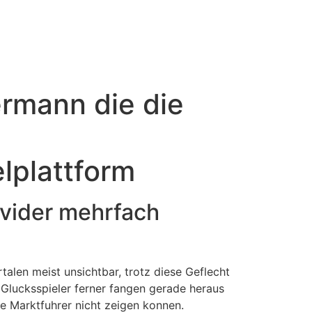
ermann die die
lplattform
ovider mehrfach
len meist unsichtbar, trotz diese Geflecht
 Glucksspieler ferner fangen gerade heraus
e Marktfuhrer nicht zeigen konnen.