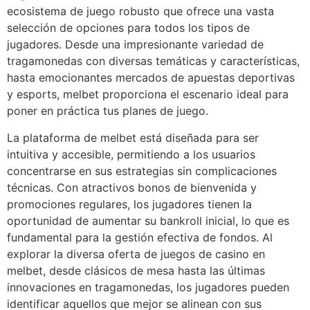
ecosistema de juego robusto que ofrece una vasta
selección de opciones para todos los tipos de
jugadores. Desde una impresionante variedad de
tragamonedas con diversas temáticas y características,
hasta emocionantes mercados de apuestas deportivas
y esports, melbet proporciona el escenario ideal para
poner en práctica tus planes de juego.
La plataforma de melbet está diseñada para ser
intuitiva y accesible, permitiendo a los usuarios
concentrarse en sus estrategias sin complicaciones
técnicas. Con atractivos bonos de bienvenida y
promociones regulares, los jugadores tienen la
oportunidad de aumentar su bankroll inicial, lo que es
fundamental para la gestión efectiva de fondos. Al
explorar la diversa oferta de juegos de casino en
melbet, desde clásicos de mesa hasta las últimas
innovaciones en tragamonedas, los jugadores pueden
identificar aquellos que mejor se alinean con sus