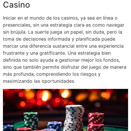
Casino
Iniciar en el mundo de los casinos, ya sea en línea o
presenciales, sin una estrategia clara es como navegar
sin brújula. La suerte juega un papel, sin duda, pero la
toma de decisiones informada y planificada puede
marcar una diferencia sustancial entre una experiencia
frustrante y una gratificante. Una estrategia bien
definida no solo ayuda a gestionar mejor los fondos,
sino que también permite disfrutar del juego de manera
más profunda, comprendiendo los riesgos y
maximizando las oportunidades.