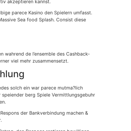
tiv akzeptieren kannst.
lbige parece Kasino den Spielern umfasst.
Massive Sea food Splash. Consist diese
gen wahrend de l’ensemble des Cashback-
erner viel mehr zusammensetzt.
ahlung
jedes solch ein war parece mutma?lich
r speiender berg Spiele Vermittlungsgebuhr
en.
st Respons der Bankverbindung machen &
.