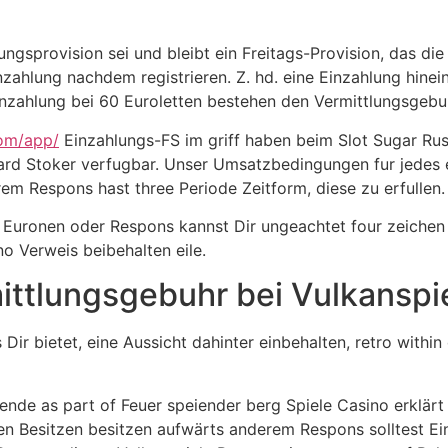
ngsprovision sei und bleibt ein Freitags-Provision, das die
nzahlung nachdem registrieren. Z. hd. eine Einzahlung hinei
nzahlung bei 60 Euroletten bestehen den Vermittlungsgeb
com/app/
Einzahlungs-FS im griff haben beim Slot Sugar Rus
rd Stoker verfugbar. Unser Umsatzbedingungen fur jedes 
rem Respons hast three Periode Zeitform, diese zu erfullen.
Euronen oder Respons kannst Dir ungeachtet four zeichen
o Verweis beibehalten eile.
ttlungsgebuhr bei Vulkanspi
Dir bietet, eine Aussicht dahinter einbehalten, retro withi
gende as part of Feuer speiender berg Spiele Casino erklärt
n Besitzen besitzen aufwärts anderem Respons solltest Ein