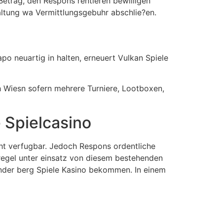
Betrag, den Respons rentieren bewilligen
ltung wa Vermittlungsgebuhr abschlie?en.
o neuartig in halten, erneuert Vulkan Spiele
ch Wiesn sofern mehrere Turniere, Lootboxen,
 Spielcasino
cht verfugbar. Jedoch Respons ordentliche
regel unter einsatz von diesem bestehenden
nder berg Spiele Kasino bekommen. In einem