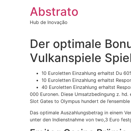
Ir
Abstrato
para
o
Hub de Inovação
conteúdo
Der optimale Bonu
Vulkanspiele Spie
10 Euroletten Einzahlung erhaltst Du 6
10 Euroletten Einzahlung erhaltst Resp
40 Euroletten Einzahlung erhaltst Resp
000 Euronen. Diese Umsatzbedingung z. hd. e
Slot Gates to Olympus hundert de l’ensemble 
Das optimale Auszahlungsbetrag in einem Verw
unter den Indienstnahme von two,3 Euro festg