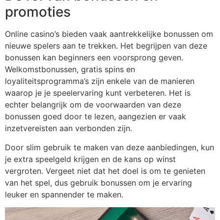
promoties
Online casino’s bieden vaak aantrekkelijke bonussen om
nieuwe spelers aan te trekken. Het begrijpen van deze
bonussen kan beginners een voorsprong geven.
Welkomstbonussen, gratis spins en
loyaliteitsprogramma’s zijn enkele van de manieren
waarop je je speelervaring kunt verbeteren. Het is
echter belangrijk om de voorwaarden van deze
bonussen goed door te lezen, aangezien er vaak
inzetvereisten aan verbonden zijn.
Door slim gebruik te maken van deze aanbiedingen, kun
je extra speelgeld krijgen en de kans op winst
vergroten. Vergeet niet dat het doel is om te genieten
van het spel, dus gebruik bonussen om je ervaring
leuker en spannender te maken.