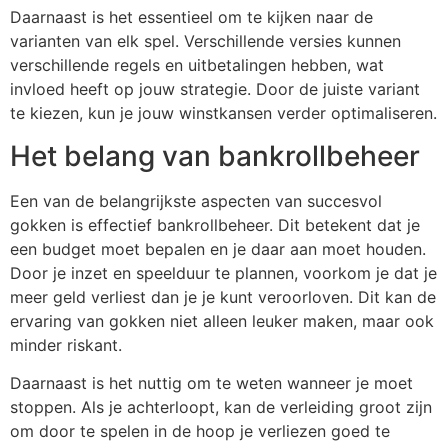
Daarnaast is het essentieel om te kijken naar de
varianten van elk spel. Verschillende versies kunnen
verschillende regels en uitbetalingen hebben, wat
invloed heeft op jouw strategie. Door de juiste variant
te kiezen, kun je jouw winstkansen verder optimaliseren.
Het belang van bankrollbeheer
Een van de belangrijkste aspecten van succesvol
gokken is effectief bankrollbeheer. Dit betekent dat je
een budget moet bepalen en je daar aan moet houden.
Door je inzet en speelduur te plannen, voorkom je dat je
meer geld verliest dan je je kunt veroorloven. Dit kan de
ervaring van gokken niet alleen leuker maken, maar ook
minder riskant.
Daarnaast is het nuttig om te weten wanneer je moet
stoppen. Als je achterloopt, kan de verleiding groot zijn
om door te spelen in de hoop je verliezen goed te