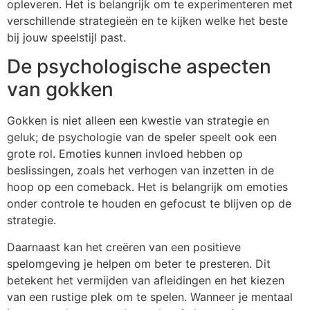
opleveren. Het is belangrijk om te experimenteren met
verschillende strategieën en te kijken welke het beste
bij jouw speelstijl past.
De psychologische aspecten
van gokken
Gokken is niet alleen een kwestie van strategie en
geluk; de psychologie van de speler speelt ook een
grote rol. Emoties kunnen invloed hebben op
beslissingen, zoals het verhogen van inzetten in de
hoop op een comeback. Het is belangrijk om emoties
onder controle te houden en gefocust te blijven op de
strategie.
Daarnaast kan het creëren van een positieve
spelomgeving je helpen om beter te presteren. Dit
betekent het vermijden van afleidingen en het kiezen
van een rustige plek om te spelen. Wanneer je mentaal