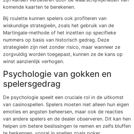
komende kaarten te berekenen.
Bij roulette kunnen spelers ook profiteren van
wiskundige strategieën, zoals het gebruik van de
Martingale-methode of het inzetten op specifieke
nummers op basis van historisch gedrag. Deze
strategieën zijn niet zonder risico, maar wanneer ze
zorgvuldig worden toegepast, kunnen ze de kans op
winst aanzienlijk verhogen.
Psychologie van gokken en
spelersgedrag
De psychologie speelt een cruciale rol in de uitkomst
van casinospellen. Spelers moeten niet alleen hun eigen
emoties en angsten beheersen, maar ook de reacties
van andere spelers en de dealer observeren. Dit kan hen
helpen om betere beslissingen te nemen en zelfs bluffen
te herkennen, vooral in spellen zoals poker.