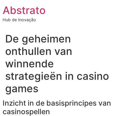
Ir
Abstrato
para
o
Hub de Inovação
conteúdo
De geheimen
onthullen van
winnende
strategieën in casino
games
Inzicht in de basisprincipes van
casinospellen