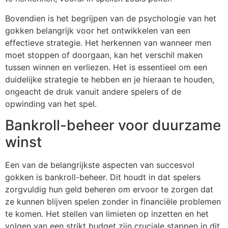
Bovendien is het begrijpen van de psychologie van het
gokken belangrijk voor het ontwikkelen van een
effectieve strategie. Het herkennen van wanneer men
moet stoppen of doorgaan, kan het verschil maken
tussen winnen en verliezen. Het is essentieel om een
duidelijke strategie te hebben en je hieraan te houden,
ongeacht de druk vanuit andere spelers of de
opwinding van het spel.
Bankroll-beheer voor duurzame
winst
Een van de belangrijkste aspecten van succesvol
gokken is bankroll-beheer. Dit houdt in dat spelers
zorgvuldig hun geld beheren om ervoor te zorgen dat
ze kunnen blijven spelen zonder in financiële problemen
te komen. Het stellen van limieten op inzetten en het
volgen van een strikt budget zijn cruciale stappen in dit