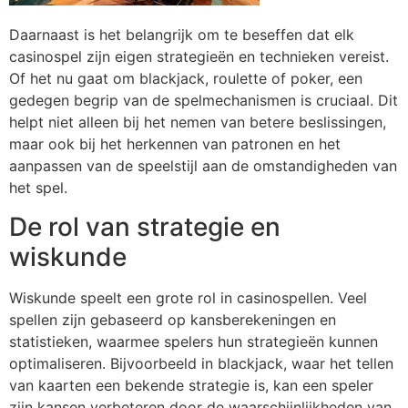
Daarnaast is het belangrijk om te beseffen dat elk
casinospel zijn eigen strategieën en technieken vereist.
Of het nu gaat om blackjack, roulette of poker, een
gedegen begrip van de spelmechanismen is cruciaal. Dit
helpt niet alleen bij het nemen van betere beslissingen,
maar ook bij het herkennen van patronen en het
aanpassen van de speelstijl aan de omstandigheden van
het spel.
De rol van strategie en
wiskunde
Wiskunde speelt een grote rol in casinospellen. Veel
spellen zijn gebaseerd op kansberekeningen en
statistieken, waarmee spelers hun strategieën kunnen
optimaliseren. Bijvoorbeeld in blackjack, waar het tellen
van kaarten een bekende strategie is, kan een speler
zijn kansen verbeteren door de waarschijnlijkheden van