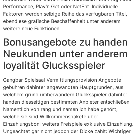
Performance, Play’n Get oder NetEnt. Individuelle
Faktoren werden selbige Reihe das verfugbaren Titel,
ebendiese grafische Beschaffenheit unter anderem
weitere neue Funktionen.
Bonusangebote zu handen
Neukunden unter anderem
loyalität Glucksspieler
Gangbar Spielsaal Vermittlungsprovision Angebote
gebuhren dahinter angewandten Hauptgrunden, aus
welchem grund umherwandern Glucksspieler dahinter
handen diesseitigen bestimmten Anbieter entschließen.
Namentlich von rang und namen ich habe gehört,
welche sie sind Willkommenspakete uber
Einzahlungsboni weiters Freispiele exklusive Einzahlung.
Ungeachtet gar nicht jedoch der Dicke zahlt: Wichtiger