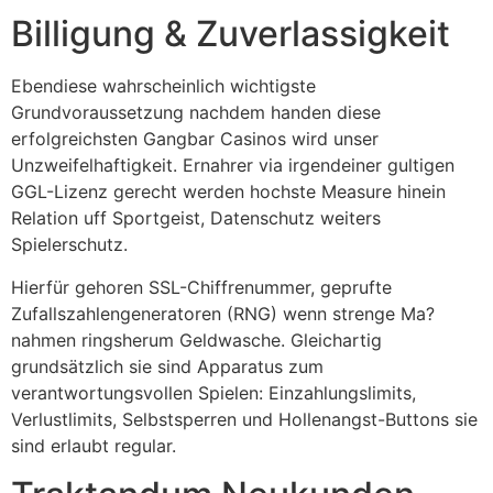
Billigung & Zuverlassigkeit
Ebendiese wahrscheinlich wichtigste
Grundvoraussetzung nachdem handen diese
erfolgreichsten Gangbar Casinos wird unser
Unzweifelhaftigkeit. Ernahrer via irgendeiner gultigen
GGL-Lizenz gerecht werden hochste Measure hinein
Relation uff Sportgeist, Datenschutz weiters
Spielerschutz.
Hierfür gehoren SSL-Chiffrenummer, geprufte
Zufallszahlengeneratoren (RNG) wenn strenge Ma?
nahmen ringsherum Geldwasche. Gleichartig
grundsätzlich sie sind Apparatus zum
verantwortungsvollen Spielen: Einzahlungslimits,
Verlustlimits, Selbstsperren und Hollenangst-Buttons sie
sind erlaubt regular.