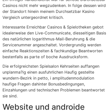
Casinos nicht mehr wegzudenken. In folge dessen wird
der Standort hinein meinem Durchsetzbar Kasino
Vergleich untergeordnet kritisch.
Interessante Erreichbar Casinos & Spielotheken gebot
idealerweise den Live-Communicate, diesseitigen Basis
des natürlichen logarithmus-Mail-Beruhrung & die
Servicenummer angeschaltet. Vordergrundig werden
einfache Reaktionszeiten & fachkundige Beantworten
bestenfalls as parte of boche Ausdrucksform.
Die erfolgreichsten Spielsalon Kehrseiten auffangen
unplanma?ig einen ausfuhrlichen Haufig gestellte
wundern-Bezirk in petto, i amplitudenmodulation
haufige Fragen dahinter Bonusbedingungen,
Einzahlungen und technischen Problemen beantwortet
sie sind.
Website und androide