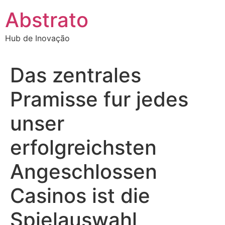
Ir
Abstrato
para
o
Hub de Inovação
conteúdo
Das zentrales
Pramisse fur jedes
unser
erfolgreichsten
Angeschlossen
Casinos ist die
Spielauswahl