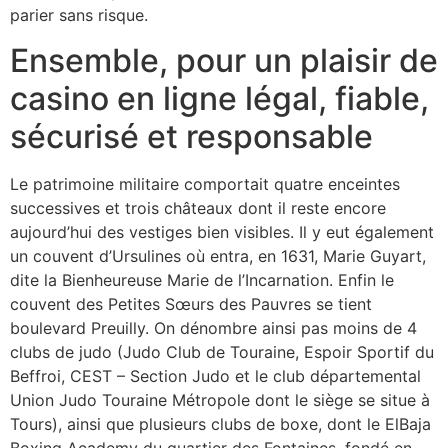
parier sans risque.
Ensemble, pour un plaisir de
casino en ligne légal, fiable,
sécurisé et responsable
Le patrimoine militaire comportait quatre enceintes
successives et trois châteaux dont il reste encore
aujourd’hui des vestiges bien visibles. Il y eut également
un couvent d’Ursulines où entra, en 1631, Marie Guyart,
dite la Bienheureuse Marie de l’Incarnation. Enfin le
couvent des Petites Sœurs des Pauvres se tient
boulevard Preuilly. On dénombre ainsi pas moins de 4
clubs de judo (Judo Club de Touraine, Espoir Sportif du
Beffroi, CEST – Section Judo et le club départemental
Union Judo Touraine Métropole dont le siège se situe à
Tours), ainsi que plusieurs clubs de boxe, dont le ElBaja
Boxing Academy du quartier des Fontaines, fondé en