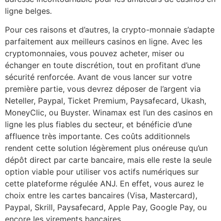
ligne belges.
Pour ces raisons et d’autres, la crypto-monnaie s’adapte
parfaitement aux meilleurs casinos en ligne. Avec les
cryptomonnaies, vous pouvez acheter, miser ou
échanger en toute discrétion, tout en profitant d’une
sécurité renforcée. Avant de vous lancer sur votre
première partie, vous devrez déposer de l’argent via
Neteller, Paypal, Ticket Premium, Paysafecard, Ukash,
MoneyClic, ou Buyster. Winamax est l’un des casinos en
ligne les plus fiables du secteur, et bénéficie d’une
affluence très importante. Ces coûts additionnels
rendent cette solution légèrement plus onéreuse qu’un
dépôt direct par carte bancaire, mais elle reste la seule
option viable pour utiliser vos actifs numériques sur
cette plateforme régulée ANJ. En effet, vous aurez le
choix entre les cartes bancaires (Visa, Mastercard),
Paypal, Skrill, Paysafecard, Apple Pay, Google Pay, ou
encore les virements bancaires.