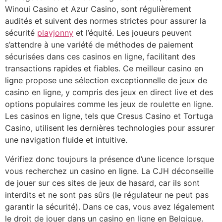
Winoui Casino et Azur Casino, sont régulièrement
audités et suivent des normes strictes pour assurer la
sécurité
playjonny
et l’équité. Les joueurs peuvent
s’attendre à une variété de méthodes de paiement
sécurisées dans ces casinos en ligne, facilitant des
transactions rapides et fiables. Ce meilleur casino en
ligne propose une sélection exceptionnelle de jeux de
casino en ligne, y compris des jeux en direct live et des
options populaires comme les jeux de roulette en ligne.
Les casinos en ligne, tels que Cresus Casino et Tortuga
Casino, utilisent les dernières technologies pour assurer
une navigation fluide et intuitive.
Vérifiez donc toujours la présence d’une licence lorsque
vous recherchez un casino en ligne. La CJH déconseille
de jouer sur ces sites de jeux de hasard, car ils sont
interdits et ne sont pas sûrs (le régulateur ne peut pas
garantir la sécurité). Dans ce cas, vous avez légalement
le droit de jouer dans un casino en ligne en Belgique.