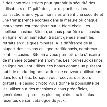
à des contrôles stricts pour garantir la sécurité des
utilisateurs et l’équité des jeux disponibles. Les
transactions en crypto monnaies offrent une sécurité et
une transparence accrues dans la mesure où chaque
mouvement est enregistré sur la blockchain. Les
meilleurs casinos Bitcoin, connus pour être des casino
en ligne retrait immédiat, traitant généralement les
retraits en quelques minutes. À la différence de la
plupart des casinos en ligne traditionnels, nombreux
sont les casinos Bitcoin à vous permettre de s’inscrire
de manière totalement anonyme. Les nouveaux casinos
en ligne peuvent utiliser ces bonus comme un puissant
outil de marketing pour attirer de nouveaux utilisateurs
dans leurs filets. Lorsque vous recevez des tours
gratuits, le casino crypto vous donne la possibilité de
les utiliser sur des machines à sous prédéfinies,
généralement parmi les plus populaires ou les plus
récentes de son catalogue de jeux.