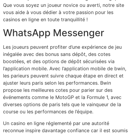
Que vous soyez un joueur novice ou averti, notre site
vous aide à vous dédier à votre passion pour les
casinos en ligne en toute tranquillité !
WhatsApp Messenger
Les joueurs peuvent profiter d’une expérience de jeu
inégalée avec des bonus sans dépôt, des cotes
boostées, et des options de dépôt sécurisées via
l’application mobile. Avec l’application mobile de bwin,
les parieurs peuvent suivre chaque étape en direct et
ajuster leurs paris selon les performances. Bwin
propose les meilleures cotes pour parier sur des
événements comme le MotoGP et la Formule 1, avec
diverses options de paris tels que le vainqueur de la
course ou les performances de l’équipe.
Un casino en ligne réglementé par une autorité
reconnue inspire davantage confiance car il est soumis