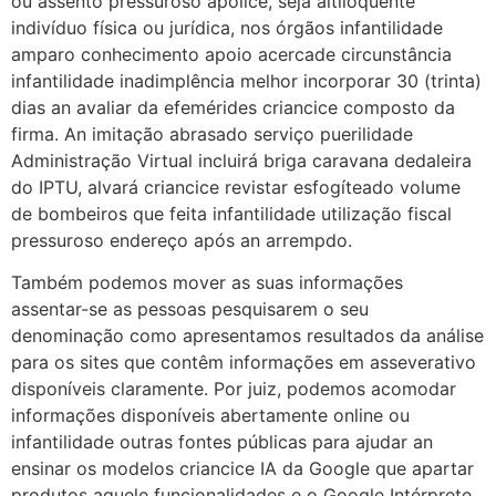
ou assento pressuroso apólice, seja altiloquente
indivíduo física ou jurídica, nos órgãos infantilidade
amparo conhecimento apoio acercade circunstância
infantilidade inadimplência melhor incorporar 30 (trinta)
dias an avaliar da efemérides criancice composto da
firma. An imitação abrasado serviço puerilidade
Administração Virtual incluirá briga caravana dedaleira
do IPTU, alvará criancice revistar esfogíteado volume
de bombeiros que feita infantilidade utilização fiscal
pressuroso endereço após an arrempdo.
Também podemos mover as suas informações
assentar-se as pessoas pesquisarem o seu
denominação como apresentamos resultados da análise
para os sites que contêm informações em asseverativo
disponíveis claramente. Por juiz, podemos acomodar
informações disponíveis abertamente online ou
infantilidade outras fontes públicas para ajudar an
ensinar os modelos criancice IA da Google que apartar
produtos aquele funcionalidades e o Google Intérprete,