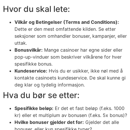
Hvor du skal lete:
Vilkår og Betingelser (Terms and Conditions):
Dette er den mest omfattende kilden. Se etter
seksjoner som omhandler bonuser, kampanjer, eller
uttak.
Bonusvilkår:
Mange casinoer har egne sider eller
pop-up-vinduer som beskriver vilkårene for hver
spesifikke bonus.
Kundeservice:
Hvis du er usikker, ikke nøl med å
kontakte casinoets kundeservice. De skal kunne gi
deg klar og tydelig informasjon.
Hva du bør se etter:
Spesifikke beløp:
Er det et fast beløp (f.eks. 1000
kr) eller et multiplum av bonusen (f.eks. 5x bonus)?
Hvilke bonuser gjelder det for:
Gjelder det alle
bonuser, eller kun spesifikke typer?