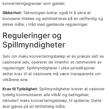
konverteringsgrenser som gjelder.
Sikkerhet:
Teknologien bidrar også til å sikre at
bonusene tildeles og administreres på en rettferdig og
sikker måte, i tråd med gjeldende reguleringer.
Reguleringer og
Spillmyndigheter
Selv om maks konverteringsbeløp er en praksis satt av
casinoene selv, opererer de innenfor et rammeverk av
reguleringer. Spillmyndigheter i ulike jurisdiksjoner
setter krav til at casinoene må være transparente om
vilkårene sine.
Krav til Tydelighet:
Spillmyndigheter krever at casinoer
tydelig kommuniserer alle vilkår og betingelser,
inkludert maks konverteringsbeløp, til spillerne. Dette
skal gjøres på en lettfattelig måte.