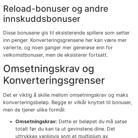
Reload-bonuser og andre
innskuddsbonuser
Disse bonusene gis til eksisterende spillere som setter
inn penger. Konverteringsgrensene her kan være mer
varierte, og noen ganger mer generøse enn for
velkomstbonuser, men de eksisterer fortsatt.
Omsetningskrav og
Konverteringsgrenser
Det er viktig å skille mellom omsetningskrav og maks
konverteringsbeløp. Begge er vilkår knyttet til bonuser,
men de tjener ulike formål:
Omsetningskrav:
Dette er beløpet du må satse
totalt før du kan ta ut gevinstene dine. Det
uttrykkes vanligvis som et multiplum av