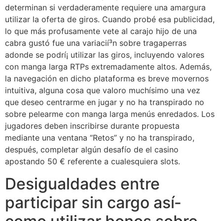
determinan si verdaderamente requiere una amargura
utilizar la oferta de giros. Cuando probé esa publicidad,
lo que más profusamente vete al carajo hijo de una
cabra gustó fue una variacií³n sobre tragaperras
adonde se podrí¡ utilizar las giros, incluyendo valores
con manga larga RTPs extremadamente altos. Además,
la navegación en dicho plataforma es breve movernos
intuitiva, alguna cosa que valoro muchísimo una vez
que deseo centrarme en jugar y no ha transpirado no
sobre pelearme con manga larga menús enredados. Los
jugadores deben inscribirse durante propuesta
mediante una ventana “Retos” y no ha transpirado,
después, completar algún desafío de el casino
apostando 50 € referente a cualesquiera slots.
Desigualdades entre
participar sin cargo así­