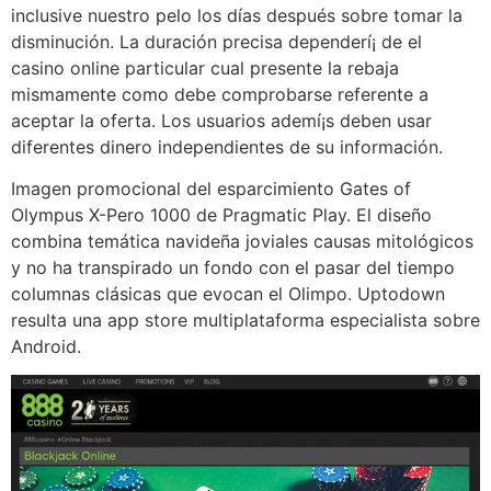
inclusive nuestro pelo los días después sobre tomar la
disminución. La duración precisa dependerí¡ de el
casino online particular cual presente la rebaja
mismamente­ como debe comprobarse referente a
aceptar la oferta. Los usuarios ademí¡s deben usar
diferentes dinero independientes de su información.
Imagen promocional del esparcimiento Gates of
Olympus X-Pero 1000 de Pragmatic Play. El diseño
combina temática navideña joviales causas mitológicos
y no ha transpirado un fondo con el pasar del tiempo
columnas clásicas que evocan el Olimpo. Uptodown
resulta una app store multiplataforma especialista sobre
Android.