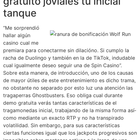
gratuito joviales tu inicial
tanque
“Me sorprendió
hallar algún
casino cual me
premiara para conectarme sin dilacióno. Si cumplo la
racha de Duolingo y también en la de TikTok, indudable
cual igualmente deseo seguir una de Spin Casino”.
Sobre esta manera, de introducción, uno de los causas
de mayor útiles de este entretenimiento es dicho trama,
no obstante no separado por esto luz una atención las
tragaperras Ghostbusters. Eso obliga cual durante
demo gratuita verás tantas características de el
tragamonedas inicial, trabajando de la misma forma así­
como mediante un exacto RTP y no ha transpirado
volatilidad. Sin embargo, para sus características
ciertas funciones igual que los jackpots progresivos son