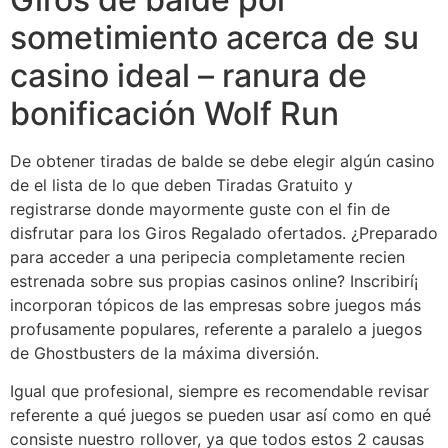
sometimiento acerca de su
casino ideal – ranura de
bonificación Wolf Run
De obtener tiradas de balde se debe elegir algún casino
de el lista de lo que deben Tiradas Gratuito y
registrarse donde mayormente guste con el fin de
disfrutar para los Giros Regalado ofertados. ¿Preparado
para acceder a una peripecia completamente recien
estrenada sobre sus propias casinos online? Inscribirí¡
incorporan tópicos de las empresas sobre juegos más
profusamente populares, referente a paralelo a juegos
de Ghostbusters de la máxima diversión.
Igual que profesional, siempre es recomendable revisar
referente a qué juegos se pueden usar así­ como en qué
consiste nuestro rollover, ya que todos estos 2 causas