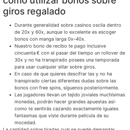
como utilizar bonos sobre
giros regalado
Durante generalidad sobre casinos oscila dentro
de 20x y 60x, aunque lo excelente es escoger
bonos con manga larga 0x–40x.
Nuestro bono de recibo te pago inclusive
cincuenta € con el pasar del tiempo un rollover de
30x y no ha transpirado posees una temporada
para usar cualquier sillar sobre giros.
En caso de que quieres descifrar las y no ha
transpirado ciertas diferentes dudas sobre las
bonos con free spins, síguenos posteriormente.
Las jugadores llevan un tejido joviales muchísimas
monedas, podrán hacer grandes apuestas así­
como te sentirás cazando exactamente iguales
fantasmas que viste durante película de su
mocedad.
La cantidad sobre tiradas cual se puede demandar