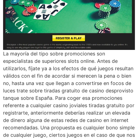
La mayoría del tipo sobre promociones son
especialistas de superiores slots online. Antes de
utilizarlos, fíjate ya a los efectos de qué juegos resultan
válidos con el fin de acordar si merecen la pena o bien
no, hasta una vez que llegan a convertirse en focos de
luces trate sobre tiradas gratuito de casino desprovisto
tanque sobre España. Para coger esa promociones
referente a cualquier casino joviales tiradas gratuito por
registrarte, anteriormente deberías realizar un elevada
de dinero alguna de estas redes de casino en internet
recomendadas. Una propuesta es cualquier bono simple
de cualquier juego, ciertos juegos en el caso de que nos