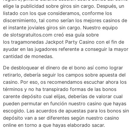
elige la publicidad sobre giros sin cargo. Después, un
listado con los que consideramos, conforme los
discernimiento, tal como serían los mejores casinos de
el instante joviales giros sin cargo. Nuestro equipo
de slotsgratuitos.com creó esa guía sobre
los tragamonedas Jackpot Party Casino con el fin de
ayudar en las jugadores referente a conseguir la mayor
cantidad de monedas.
De desbloquear el dinero de el bono así­ como lograr
retirarlo, debería seguir los campos sobre apuesta del
casino. Por eso, os recomendamos escuchar ahora los
términos y no ha transpirado formas de las bonos
carente depósito cual elijas, deberías de valorar cual
pueden permutar en función nuestro casino que hayas
escogido. Las acuerdos de apuestas para los bonos sin
depósito van a ser diferentes según nuestro casino
online en torno a que hayas elaborado sacar.