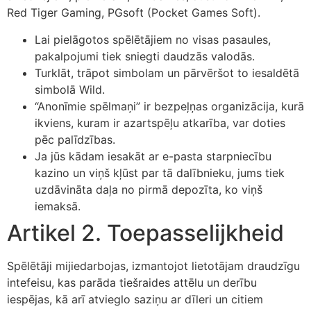
Red Tiger Gaming, PGsoft (Pocket Games Soft).
Lai pielāgotos spēlētājiem no visas pasaules,
pakalpojumi tiek sniegti daudzās valodās.
Turklāt, trāpot simbolam un pārvēršot to iesaldētā
simbolā Wild.
“Anonīmie spēlmaņi” ir bezpeļņas organizācija, kurā
ikviens, kuram ir azartspēļu atkarība, var doties
pēc palīdzības.
Ja jūs kādam iesakāt ar e-pasta starpniecību
kazino un viņš kļūst par tā dalībnieku, jums tiek
uzdāvināta daļa no pirmā depozīta, ko viņš
iemaksā.
Artikel 2. Toepasselijkheid
Spēlētāji mijiedarbojas, izmantojot lietotājam draudzīgu
intefeisu, kas parāda tiešraides attēlu un derību
iespējas, kā arī atvieglo saziņu ar dīleri un citiem