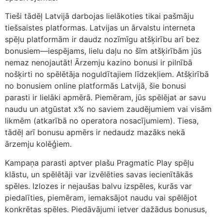
Tieši tādēļ Latvijā darbojas lielākoties tikai pašmāju
tiešsaistes platformas. Latvijas un ārvalstu interneta
spēļu platformām ir daudz nozīmīgu atšķirību arī bez
bonusiem—iespējams, lielu daļu no šīm atšķirībām jūs
nemaz nenojautāt! Ārzemju kazino bonusi ir pilnībā
nošķirti no spēlētāja noguldītajiem līdzekļiem. Atšķirībā
no bonusiem online platformās Latvijā, šie bonusi
parasti ir lielāki apmērā. Piemēram, jūs spēlējat ar savu
naudu un atgūstat x% no saviem zaudējumiem vai visām
likmēm (atkarībā no operatora nosacījumiem). Tiesa,
tādēļ arī bonusu apmērs ir nedaudz mazāks nekā
ārzemju kolēģiem.
Kampaņa parasti aptver plašu Pragmatic Play spēļu
klāstu, un spēlētāji var izvēlēties savas iecienītākās
spēles. Izlozes ir nejaušas balvu izspēles, kurās var
piedalīties, piemēram, iemaksājot naudu vai spēlējot
konkrētas spēles. Piedāvājumi ietver dažādus bonusus,