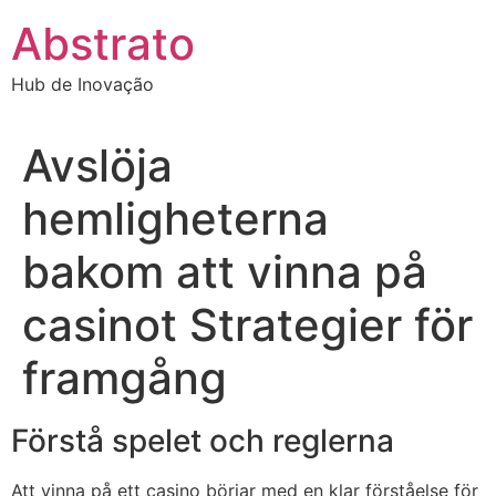
Ir
Abstrato
para
o
Hub de Inovação
conteúdo
Avslöja
hemligheterna
bakom att vinna på
casinot Strategier för
framgång
Förstå spelet och reglerna
Att vinna på ett casino börjar med en klar förståelse för