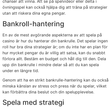
chanser att vinna. Att se på spelvideor eller delta i
övningsspel kan också hjälpa dig att träna på strategier
utan att riskera dina egna pengar.
Bankroll-hantering
En av de mest avgörande aspekterna av att spela på
casino är hur du hanterar din bankrulle. Det spelar ingen
roll hur bra dina strategier är; om du inte har en plan för
hur mycket pengar du är villig att satsa, kan du snabbt
förlora allt. Bestäm en budget och håll dig till den. Dela
upp din bankrulle i mindre delar så att du kan spela
under en längre tid.
Genom att ha en strikt bankrulle-hantering kan du också
minska känslan av stress och press när du spelar, vilket
kan förbättra dina beslut och din spelupplevelse.
Spela med strategi