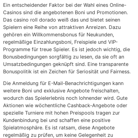
Ein entscheidender Faktor bei der Wahl eines Online-
Casinos sind die angebotenen Boni und Promotionen.
Das casino roll dorado weiß das und bietet seinen
Spielern eine Reihe von attraktiven Anreizen. Dazu
gehören ein Willkommensbonus für Neukunden,
regelmäßige Einzahlungsboni, Freispiele und VIP-
Programme für treue Spieler. Es ist jedoch wichtig, die
Bonusbedingungen sorgfältig zu lesen, da sie oft an
Umsatzbedingungen geknüpft sind. Eine transparente
Bonuspolitik ist ein Zeichen für Seriosität und Fairness.
Die Anmeldung für E-Mail-Benachrichtigungen kann
weitere Boni und exklusive Angebote freischalten,
wodurch das Spielerlebnis noch lohnender wird. Gute
Aktionen wie wöchentliche Cashback-Angebote oder
spezielle Turniere mit hohen Preispools tragen zur
Kundenbindung bei und schaffen eine positive
Spielatmosphäre. Es ist ratsam, diese Angebote
regelmäßig zu prüfen, um keine Gelegenheit zu