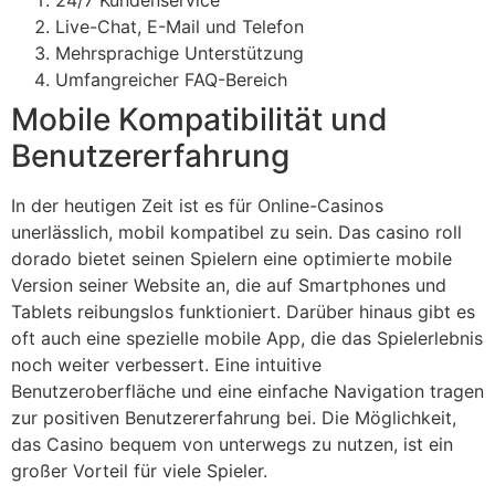
Live-Chat, E-Mail und Telefon
Mehrsprachige Unterstützung
Umfangreicher FAQ-Bereich
Mobile Kompatibilität und
Benutzererfahrung
In der heutigen Zeit ist es für Online-Casinos
unerlässlich, mobil kompatibel zu sein. Das casino roll
dorado bietet seinen Spielern eine optimierte mobile
Version seiner Website an, die auf Smartphones und
Tablets reibungslos funktioniert. Darüber hinaus gibt es
oft auch eine spezielle mobile App, die das Spielerlebnis
noch weiter verbessert. Eine intuitive
Benutzeroberfläche und eine einfache Navigation tragen
zur positiven Benutzererfahrung bei. Die Möglichkeit,
das Casino bequem von unterwegs zu nutzen, ist ein
großer Vorteil für viele Spieler.