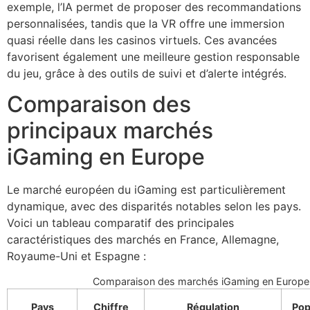
exemple, l’IA permet de proposer des recommandations
personnalisées, tandis que la VR offre une immersion
quasi réelle dans les casinos virtuels. Ces avancées
favorisent également une meilleure gestion responsable
du jeu, grâce à des outils de suivi et d’alerte intégrés.
Comparaison des
principaux marchés
iGaming en Europe
Le marché européen du iGaming est particulièrement
dynamique, avec des disparités notables selon les pays.
Voici un tableau comparatif des principales
caractéristiques des marchés en France, Allemagne,
Royaume-Uni et Espagne :
Comparaison des marchés iGaming en Europe
Pays
Chiffre
Régulation
Pop