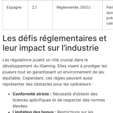
Espagne
2,1
Réglementée, DGOJ
Par
spor
pok
cas
Les défis réglementaires et
leur impact sur l’industrie
Les régulations jouent un rôle crucial dans le
développement du iGaming. Elles visent à protéger les
joueurs tout en garantissant un environnement de jeu
équitable. Cependant, ces règles peuvent aussi
représenter des obstacles pour les opérateurs :
Conformité stricte :
Nécessité d’obtenir des
licences spécifiques et de respecter des normes
élevées.
Limitation des bonus :
Restrictions sur les