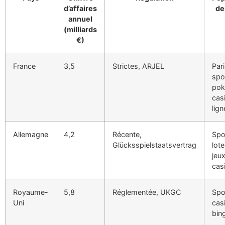
d’affaires
de
annuel
(milliards
€)
France
3,5
Strictes, ARJEL
Par
spor
pok
cas
lign
Allemagne
4,2
Récente,
Spo
Glücksspielstaatsvertrag
lote
jeu
cas
Royaume-
5,8
Réglementée, UKGC
Spo
Uni
cas
bin