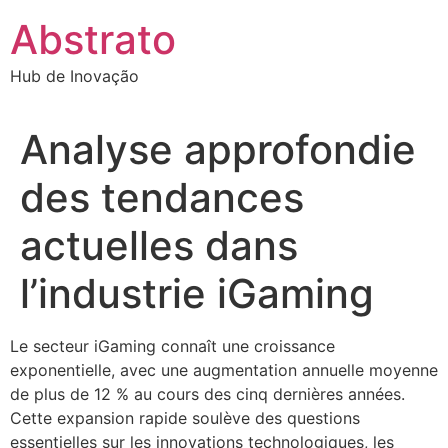
Ir
Abstrato
para
o
Hub de Inovação
conteúdo
Analyse approfondie
des tendances
actuelles dans
l’industrie iGaming
Le secteur iGaming connaît une croissance
exponentielle, avec une augmentation annuelle moyenne
de plus de 12 % au cours des cinq dernières années.
Cette expansion rapide soulève des questions
essentielles sur les innovations technologiques, les