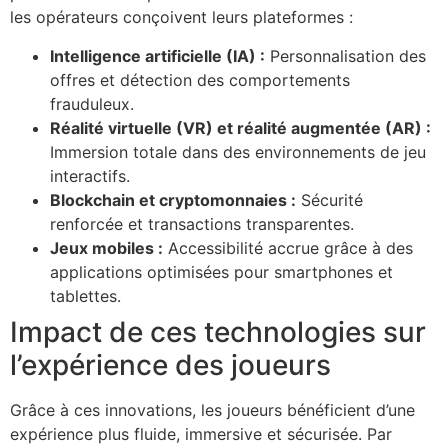
les opérateurs conçoivent leurs plateformes :
Intelligence artificielle (IA) :
Personnalisation des
offres et détection des comportements
frauduleux.
Réalité virtuelle (VR) et réalité augmentée (AR) :
Immersion totale dans des environnements de jeu
interactifs.
Blockchain et cryptomonnaies :
Sécurité
renforcée et transactions transparentes.
Jeux mobiles :
Accessibilité accrue grâce à des
applications optimisées pour smartphones et
tablettes.
Impact de ces technologies sur
l’expérience des joueurs
Grâce à ces innovations, les joueurs bénéficient d’une
expérience plus fluide, immersive et sécurisée. Par